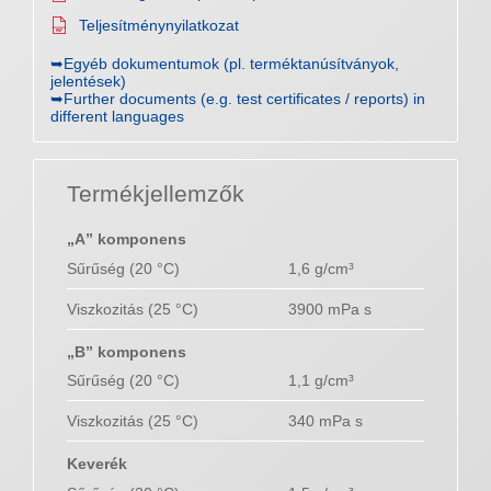
Teljesítménynyilatkozat
➥Egyéb dokumentumok (pl. terméktanúsítványok,
jelentések)
➥Further documents (e.g. test certificates / reports) in
different languages
Termékjellemzők
„A” komponens
Sűrűség (20 °C)
1,6 g/cm³
Viszkozitás (25 °C)
3900 mPa s
„B” komponens
Sűrűség (20 °C)
1,1 g/cm³
Viszkozitás (25 °C)
340 mPa s
Keverék