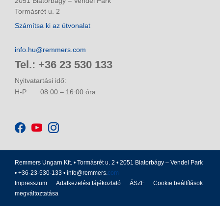
2051 Biatorbágy – Vendel Park
Tormásrét u. 2
Számítsa ki az útvonalat
info.hu@remmers.com
Tel.: +36 23 530 133
Nyitvatartási idő:
H-P
08:00 – 16:00 óra
Remmers Ungarn Kft. • Tormásrét u. 2 • 2051 Biatorbágy – Vendel Park
• +36-23-530-133 •
info@remmers.
com
Impresszum
Adatkezelési tájékoztató
ÁSZF
Cookie beállítások
megváltoztatása