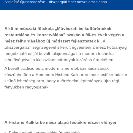
A tradíció újrafelfedezése – diszpergált fehér mészhidrát alapon
A kölni műszaki főiskola „Művészeti és kultúrértékek
restaurálása és konzerválása” szakán a 90-es évek végén a
mész felhordásához új módszert fejlesztettek ki.
A
„diszpergálás” segítségével sikerült egyesíteni a mész kötőanyag
megbízható és jól bevált tulajdonságait a modern technika
lehetőségeivel a klasszikus hátrányok kizárása érdekében.
A bevált tradíció és a modern ismeretek szimbiózisának
köszönhetően a Remmers Historic Kalkfarbe mészfestékrendszer
kitűnő lehetőség arra, hogy a történelmi építmények újra régi
fényükben ragyogjanak.
A Historic Kalkfarbe mész alapú festékrendszer előnyei
Felgyorsított karbonizálás (megkötés)