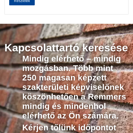
Részletek
Kapcsolattartó keresése
Mindig elérhető – mindig
mozgásban. Több mint
250 magasan képzett
szakterületi képviselőnek
köszönhetően a Remmers
mindig és mindenhol
elérhető az Ön számára.
Kérjen tőlünk időpontot