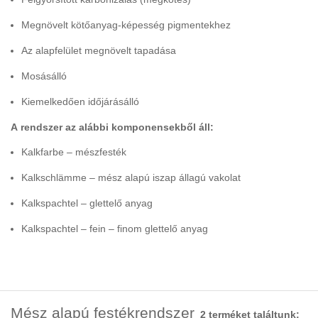
Megnövelt kötőanyag-képesség pigmentekhez
Az alapfelület megnövelt tapadása
Mosásálló
Kiemelkedően időjárásálló
A rendszer az alábbi komponensekből áll:
Kalkfarbe – mészfesték
Kalkschlämme – mész alapú iszap állagú vakolat
Kalkspachtel – glettelő anyag
Kalkspachtel – fein – finom glettelő anyag
Mész alapú festékrendszer
2 terméket találtunk: