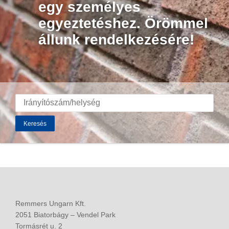
egy személyes
egyeztetéshez. Örömmel
állunk rendelkezésére!
Keresés
Remmers Ungarn Kft.
2051 Biatorbágy – Vendel Park
Tormásrét u. 2