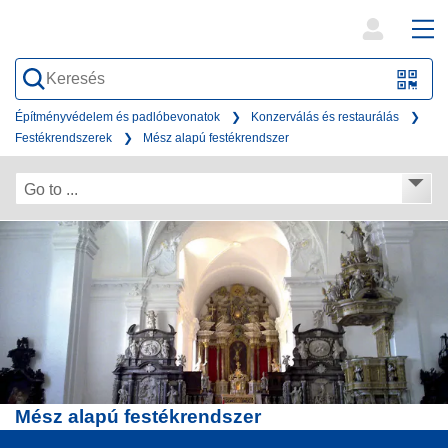
open
ope
search
mai
QR-
form
nav
Code
Építményvédelem és padlóbevonatok
Konzerválás és restaurálás
Festékrendszerek
Mész alapú festékrendszer
oder
Barc
Go to ...
scan
Mész alapú festékrendszer