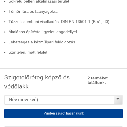
Sokrétű beltéri alkalmazási terület
Tömör fára és faanyagokra
Tűzzel szembeni viselkedés: DIN EN 13501-1 (B-s1, d0)
Általános építésfelügyeleti engedéllyel
Lehetséges a kézműipari feldolgozás
Színtelen, matt felület
Szigetelőréteg képző és
2 terméket
találtunk:
védőlakk
Minden szűrőt használunk