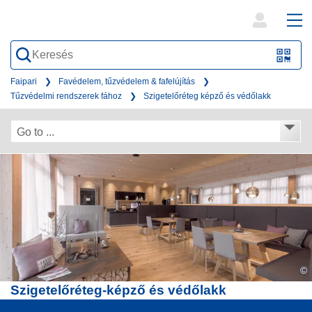
open
ope
search
mai
QR-
form
nav
Code
Faipari
Favédelem, tűzvédelem & fafelújítás
Tűzvédelmi rendszerek fához
Szigetelőréteg képző és védőlakk
oder
Barc
Go to ...
scan
©
Szigetelőréteg-képző és védőlakk