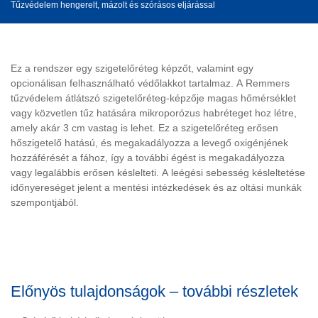
Tűzvédelem hengerelt, mázolt és szórásos eljárással
Ez a rendszer egy szigetelőréteg képzőt, valamint egy
opcionálisan felhasználható védőlakkot tartalmaz. A Remmers
tűzvédelem átlátszó szigetelőréteg-képzője magas hőmérséklet
vagy közvetlen tűz hatására mikroporózus habréteget hoz létre,
amely akár 3 cm vastag is lehet. Ez a szigetelőréteg erősen
hőszigetelő hatású, és megakadályozza a levegő oxigénjének
hozzáférését a fához, így a további égést is megakadályozza
vagy legalábbis erősen késlelteti. A leégési sebesség késleltetése
időnyereséget jelent a mentési intézkedések és az oltási munkák
szempontjából.
Előnyös tulajdonságok – további részletek