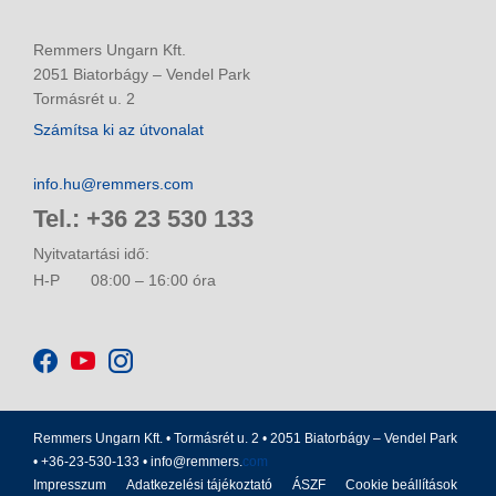
Remmers Ungarn Kft.
2051 Biatorbágy – Vendel Park
Tormásrét u. 2
Számítsa ki az útvonalat
info.hu@remmers.com
Tel.: +36 23 530 133
Nyitvatartási idő:
H-P
08:00 – 16:00 óra
Remmers Ungarn Kft. • Tormásrét u. 2 • 2051 Biatorbágy – Vendel Park
• +36-23-530-133 •
info@remmers.
com
Impresszum
Adatkezelési tájékoztató
ÁSZF
Cookie beállítások