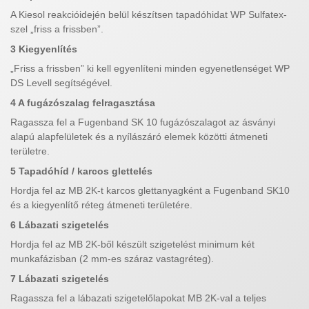
A Kiesol reakcióidején belül készítsen tapadóhidat WP Sulfatex-
szel „friss a frissben”.
3 Kiegyenlítés
„Friss a frissben” ki kell egyenlíteni minden egyenetlenséget WP
DS Levell segítségével.
4 A fugázószalag felragasztása
Ragassza fel a Fugenband SK 10 fugázószalagot az ásványi
alapú alapfelületek és a nyílászáró elemek közötti átmeneti
területre.
5 Tapadóhíd / karcos glettelés
Hordja fel az MB 2K-t karcos glettanyagként a Fugenband SK10
és a kiegyenlítő réteg átmeneti területére.
6 Lábazati szigetelés
Hordja fel az MB 2K-ből készült szigetelést minimum két
munkafázisban (2 mm-es száraz vastagréteg).
7 Lábazati szigetelés
Ragassza fel a lábazati szigetelőlapokat MB 2K-val a teljes