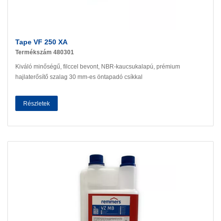
Tape VF 250 XA
Termékszám 480301
Kiváló minőségű, filccel bevont, NBR-kaucsukalapú, prémium
hajlaterősítő szalag 30 mm-es öntapadó csíkkal
Részletek