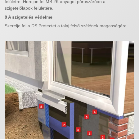
felületre. Hordjon fel MB 2K anyagot póruszáróan a
szigetelőlapok felületére.
8 A szigetelés védelme
Szerelje fel a DS Protectet a talaj felső szélének magasságára.