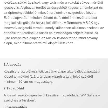
leválása, sókivirágzások vagy akár még a vakolat súlyos mértékű
leesése is. A lábazati terület az összekötő kapocs a homlokzat és
az építmény földdel érintkező területeinek szigetelése között.
Ezért alapvetően minden látható és földdel érintkező területet
meg kell vizsgálni és helyre kell állítani. A Remmers MB 2K egy
innovatív szigetelő termék, amely különösen alkalmas ezeknek az
átfedési területeknek a tartós és biztonságos szigetelésére. Az
újító receptúrája alapján az MB 2K kivlóan tapad mind ásványi
alapú, mind bitumentartalmú alapfelületekhez.
1 Alapozás
Készítse el az előkészített, ásványi alapú alapfelület alapozását
Kiesol termékkel (1:1 arányban vízzel) a talaj felső szélétől
minimum 30 cm-es magasságig.
2 Tapadóhíd
A Kiesol reakcióidején belül készítsen tapadóhidat WP Sulfatex-
szel „friss a frissben”.
3 Kiegyenlítés