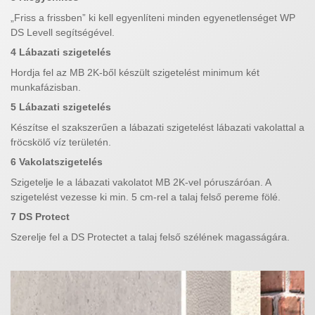
„Friss a frissben” ki kell egyenlíteni minden egyenetlenséget WP
DS Levell segítségével.
4 Lábazati szigetelés
Hordja fel az MB 2K-ből készült szigetelést minimum két
munkafázisban.
5 Lábazati szigetelés
Készítse el szakszerűen a lábazati szigetelést lábazati vakolattal a
fröcskölő víz területén.
6 Vakolatszigetelés
Szigetelje le a lábazati vakolatot MB 2K-vel póruszáróan. A
szigetelést vezesse ki min. 5 cm-rel a talaj felső pereme fölé.
7 DS Protect
Szerelje fel a DS Protectet a talaj felső szélének magasságára.