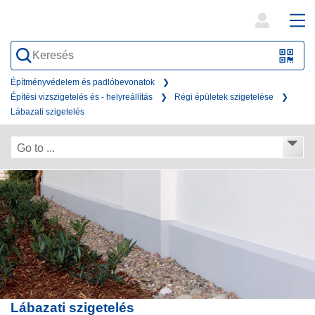
open
ope
search
mai
QR-
form
nav
Code
Építményvédelem és padlóbevonatok
Építési vizszigetelés és - helyreállítás
Régi épületek szigetelése
oder
Lábazati szigetelés
Barc
scan
Go to ...
Lábazati szigetelés