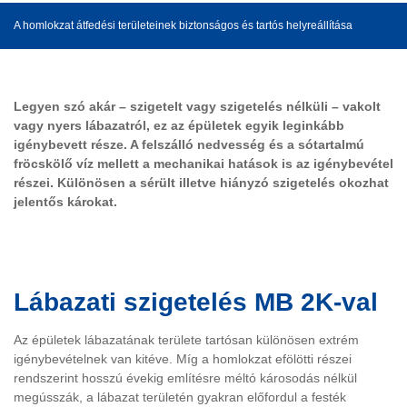
A homlokzat átfedési területeinek biztonságos és tartós helyreállítása
Legyen szó akár – szigetelt vagy szigetelés nélküli – vakolt
vagy nyers lábazatról, ez az épületek egyik leginkább
igénybevett része. A felszálló nedvesség és a sótartalmú
fröcskölő víz mellett a mechanikai hatások is az igénybevétel
részei. Különösen a sérült illetve hiányzó szigetelés okozhat
jelentős károkat.
Lábazati szigetelés MB 2K-val
Az épületek lábazatának területe tartósan különösen extrém
igénybevételnek van kitéve. Míg a homlokzat efölötti részei
rendszerint hosszú évekig említésre méltó károsodás nélkül
megússzák, a lábazat területén gyakran előfordul a festék