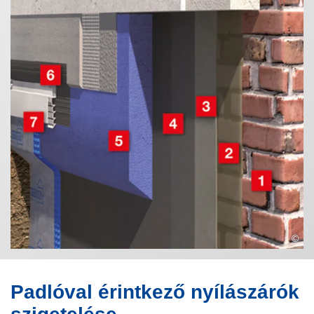
©
Padlóval érintkező nyílászárók