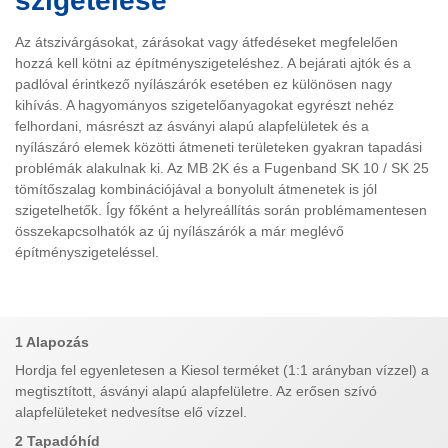
szigetelése
Az átszivárgásokat, zárásokat vagy átfedéseket megfelelően
hozzá kell kötni az építményszigeteléshez. A bejárati ajtók és a
padlóval érintkező nyílászárók esetében ez különösen nagy
kihívás. A hagyományos szigetelőanyagokat egyrészt nehéz
felhordani, másrészt az ásványi alapú alapfelületek és a
nyílászáró elemek közötti átmeneti területeken gyakran tapadási
problémák alakulnak ki. Az MB 2K és a Fugenband SK 10 / SK 25
tömítőszalag kombinációjával a bonyolult átmenetek is jól
szigetelhetők. Így főként a helyreállítás során problémamentesen
összekapcsolhatók az új nyílászárók a már meglévő
építményszigeteléssel.
1 Alapozás
Hordja fel egyenletesen a Kiesol terméket (1:1 arányban vízzel) a
megtisztított, ásványi alapú alapfelületre. Az erősen szívó
alapfelületeket nedvesítse elő vízzel.
2 Tapadóhíd