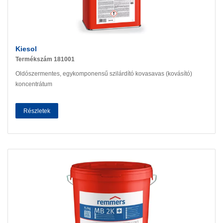
Kiesol
Termékszám 181001
Oldószermentes, egykomponensű szilárdító kovasavas (kovásító)
koncentrátum
Részletek