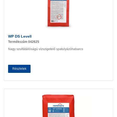
WP DS Levell
Termékszám 042625
Nagy szulfátállóságú vízszigetelő spatulyázóhabarcs
Részletek