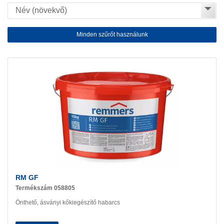
Minden szűrőt használunk
RM GF
Termékszám 058805
Önthető, ásványi kőkiegészítő habarcs