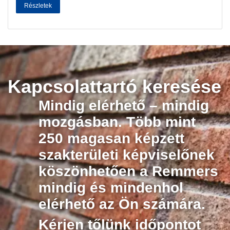
Részletek
Kapcsolattartó keresése
Mindig elérhető – mindig
mozgásban. Több mint
250 magasan képzett
szakterületi képviselőnek
köszönhetően a Remmers
mindig és mindenhol
elérhető az Ön számára.
Kérjen tőlünk időpontot