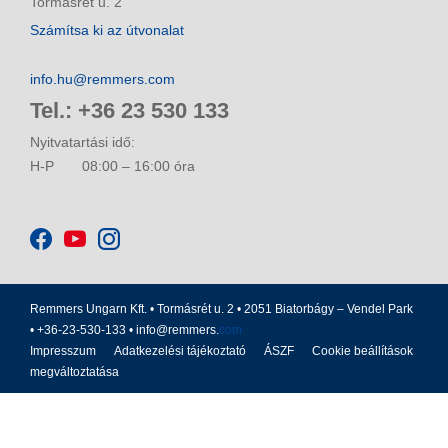
Tormásrét u. 2
Számítsa ki az útvonalat
info.hu@remmers.com
Tel.: +36 23 530 133
Nyitvatartási idő:
H-P
08:00 – 16:00 óra
Remmers Ungarn Kft. • Tormásrét u. 2 • 2051 Biatorbágy – Vendel Park
• +36-23-530-133 •
info@remmers.
com
Impresszum
Adatkezelési tájékoztató
ÁSZF
Cookie beállítások
megváltoztatása