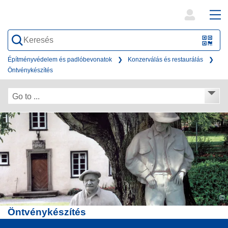
open
ope
search
mai
QR-
form
nav
Code
Építményvédelem és padlóbevonatok
Konzerválás és restaurálás
Öntvénykészítés
oder
Barc
Go to ...
scan
©
Öntvénykészítés