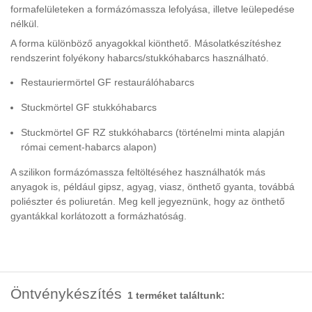
formafelületeken a formázómassza lefolyása, illetve leülepedése
nélkül.
A forma különböző anyagokkal kiönthető. Másolatkészítéshez
rendszerint folyékony habarcs/stukkóhabarcs használható.
Restauriermörtel GF restaurálóhabarcs
Stuckmörtel GF stukkóhabarcs
Stuckmörtel GF RZ stukkóhabarcs (történelmi minta alapján
római cement-habarcs alapon)
A szilikon formázómassza feltöltéséhez használhatók más
anyagok is, például gipsz, agyag, viasz, önthető gyanta, továbbá
poliészter és poliuretán. Meg kell jegyeznünk, hogy az önthető
gyantákkal korlátozott a formázhatóság.
Öntvénykészítés
1 terméket találtunk: