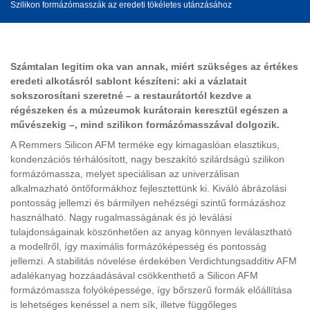
Szilikon formázómasszák az eredeti tökéletes utánzásához
Számtalan legitim oka van annak, miért szükséges az értékes
eredeti alkotásról sablont készíteni: aki a vázlatait
sokszorosítani szeretné – a restaurátortól kezdve a
régészeken és a múzeumok kurátorain keresztül egészen a
művészekig –, mind szilikon formázómasszával dolgozik.
A Remmers Silicon AFM terméke egy kimagaslóan elasztikus,
kondenzációs térhálósított, nagy beszakító szilárdságú szilikon
formázómassza, melyet speciálisan az univerzálisan
alkalmazható öntőformákhoz fejlesztettünk ki. Kiváló ábrázolási
pontosság jellemzi és bármilyen nehézségi szintű formázáshoz
használható. Nagy rugalmasságának és jó leválási
tulajdonságainak köszönhetően az anyag könnyen leválasztható
a modellről, így maximális formázóképesség és pontosság
jellemzi. A stabilitás növelése érdekében Verdichtungsadditiv AFM
adalékanyag hozzáadásával csökkenthető a Silicon AFM
formázómassza folyóképessége, így bőrszerű formák előállítása
is lehetséges kenéssel a nem sík, illetve függőleges