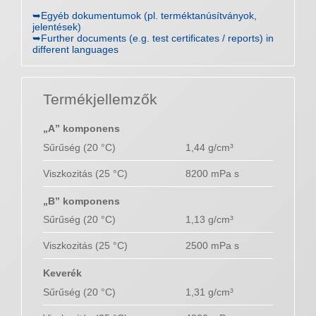
➥Egyéb dokumentumok (pl. terméktanúsítványok,
jelentések)
➥Further documents (e.g. test certificates / reports) in
different languages
Termékjellemzők
„A” komponens
Sűrűség (20 °C)
1,44 g/cm³
Viszkozitás (25 °C)
8200 mPa s
„B” komponens
Sűrűség (20 °C)
1,13 g/cm³
Viszkozitás (25 °C)
2500 mPa s
Keverék
Sűrűség (20 °C)
1,31 g/cm³