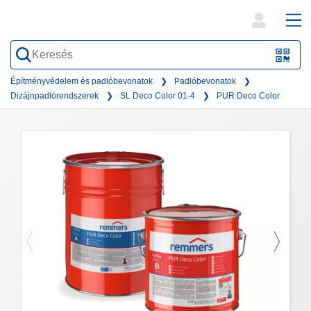
open
ope
search
mai
QR-
form
nav
Code
Építményvédelem és padlóbevonatok
Padlóbevonatok
Dizájnpadlórendszerek
SL Deco Color 01-4
PUR Deco Color
oder
Barc
scan