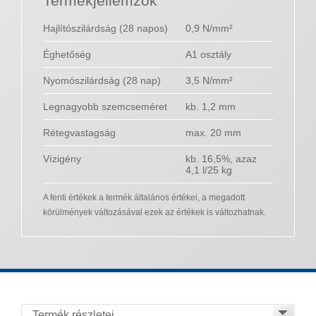
Termékjellemzők
Hajlítószilárdság (28 napos)
0,9 N/mm²
Éghetőség
A1 osztály
Nyomószilárdság (28 nap)
3,5 N/mm²
Legnagyobb szemcseméret
kb. 1,2 mm
Rétegvastagság
max. 20 mm
Vízigény
kb. 16,5%, azaz
4,1 l/25 kg
A fenti értékek a termék általános értékei, a megadott
körülmények változásával ezek az értékek is változhatnak.