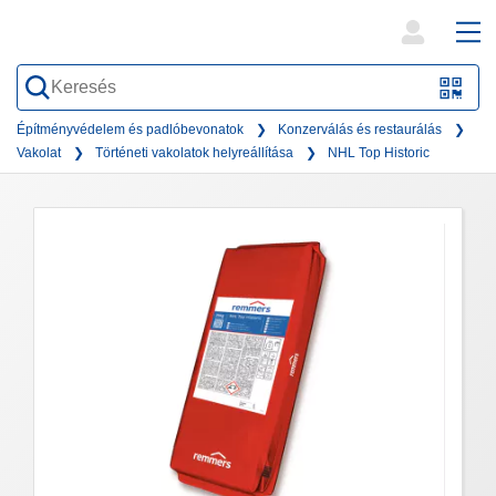
open
ope
search
mai
QR-
form
nav
Code
Építményvédelem és padlóbevonatok
Konzerválás és restaurálás
Vakolat
Történeti vakolatok helyreállítása
NHL Top Historic
oder
Barc
scan