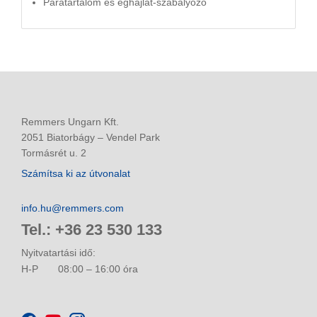
Páratartalom és éghajlat-szabályozó
Remmers Ungarn Kft.
2051 Biatorbágy – Vendel Park
Tormásrét u. 2
Számítsa ki az útvonalat
info.hu@remmers.com
Tel.: +36 23 530 133
Nyitvatartási idő:
H-P
08:00 – 16:00 óra