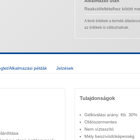
Alkalmazás után
Reakciófeltételhez kötött m
A fenti értékek a termék általán
az értékek is változhatnak.
let/Alkalmazási példák
Jelzések
Tulajdonságok
Gélkiválási arány: Kb. 30%
Oldószermentes
Nem víztaszító
ilárdítása
Mély beszívódóképesség