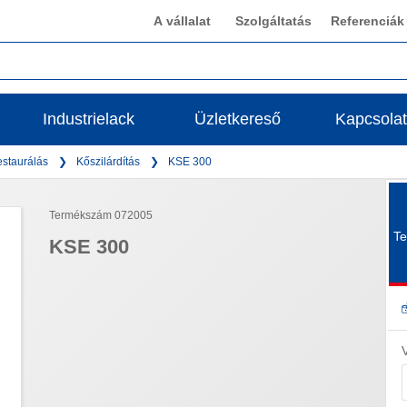
A vállalat
Szolgáltatás
Referenciák
Industrielack
Üzletkereső
Kapcsolat
estaurálás
Kőszilárdítás
KSE 300
Termékszám 072005
Te
KSE 300