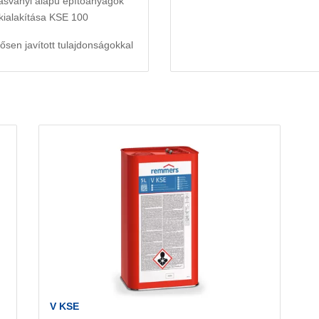
 ásványi alapú építőanyagok
 kialakítása KSE 100
sen javított tulajdonságokkal
V KSE