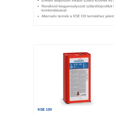
Eredeti állapotban inkább szilárd kőzetek és
Rendkívül kiegyensúlyozott szilárdítóprofilok
kombinálásával
Alternatív termék a KSE OH termékhez jelentő
KSE 100