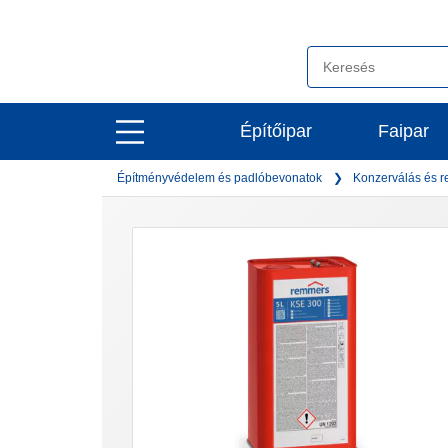
open
Építőipar
Faipar
open
main
main
navigation
Építményvédelem és padlóbevonatok
Konzerválás és r
navigation