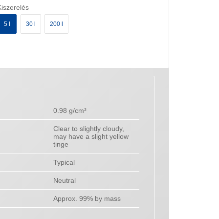
Kiszerelés
5 l
30 l
200 l
0.98 g/cm³
Clear to slightly cloudy,
may have a slight yellow
tinge
Typical
Neutral
Approx. 99% by mass