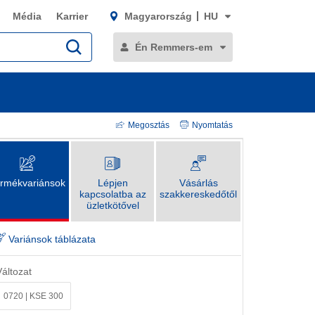
Média
Karrier
Magyarország
HU
Én Remmers-em
Megosztás
Nyomtatás
rmékvariánsok
Lépjen
Vásárlás
kapcsolatba az
szakkereskedőtől
üzletkötővel
Variánsok táblázata
Változat
0720 | KSE 300