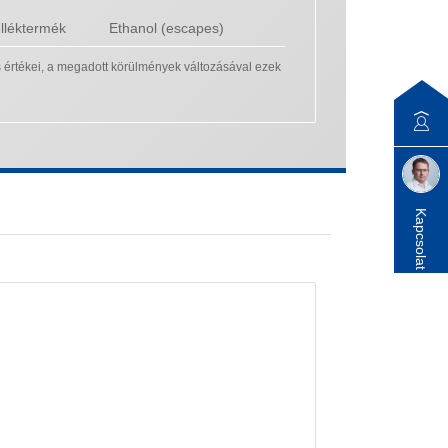
elléktermék
Ethanol (escapes)
os értékei, a megadott körülmények változásával ezek
Kapcsolat