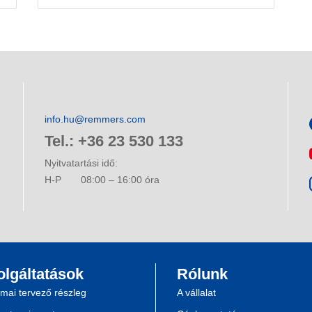
info.hu@remmers.com
Tel.: +36 23 530 133
Nyitvatartási idő:
H-P
08:00 – 16:00 óra
olgáltatások
Rólunk
mai tervező részleg
A vállalat