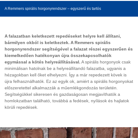
A Remmers spirális horgonyrendszer – egyszerű és tartós
A falazatban keletkezett repedéseket helyre kell állítani,
bármilyen okból is keletkeztek. A Remmers spirális
horgonyrendszer segítségével a falazat részei egyszerűen és
kiemelkedően hatékonyan újra összekapcsolhatók
egymással a kötés helyreállításával.
A spirális horgonyok csak
minimálisan hatolnak be a helyreállítandó falazatba, ugyanis a
hézagokban kell őket elhelyezni. Így a már repedezett kövek is
újra felhasználhatók. Ez az egyik ok, amiért a spirális horgonyokat
előszeretettel alkalmazzák a műemlékgondozás területén.
Segítségükkel sikeresen és gazdaságosan megjavíthatók a
homlokzatban található, továbbá a fedések, nyílások és hajlatok
körüli repedések.