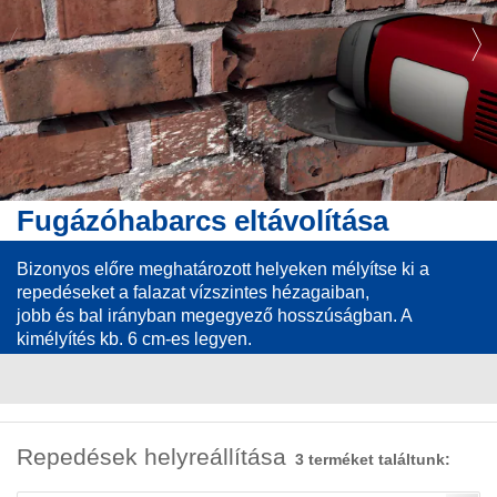
zóhabarcs eltávolítása
Héza
 előre meghatározott helyeken mélyítse ki a
Tisztíts
ket a falazat vízszintes hézagaiban,
csökkent
 bal irányban megegyező hosszúságban. A
és kb. 6 cm-es legyen.
Repedések helyreállítása
3 terméket találtunk: