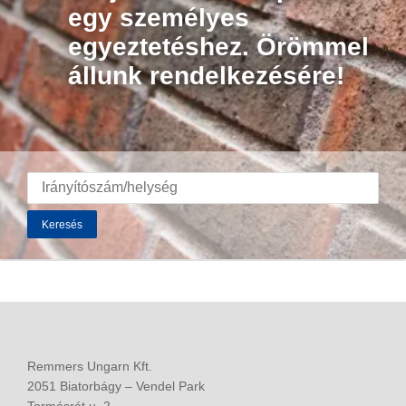
egy személyes
egyeztetéshez. Örömmel
állunk rendelkezésére!
Keresés
Remmers Ungarn Kft.
2051 Biatorbágy – Vendel Park
Tormásrét u. 2