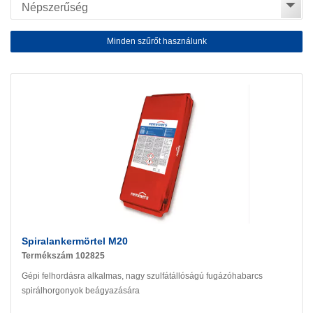
Minden szűrőt használunk
Spiralankermörtel M20
Termékszám 102825
Gépi felhordásra alkalmas, nagy szulfátállóságú fugázóhabarcs
spirálhorgonyok beágyazására