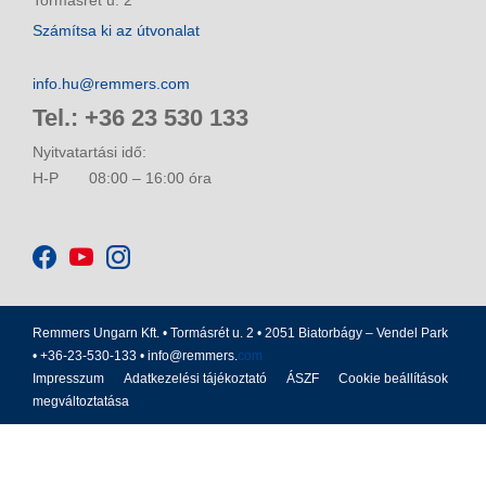
Számítsa ki az útvonalat
info.hu@remmers.com
Tel.: +36 23 530 133
Nyitvatartási idő:
H-P
08:00 – 16:00 óra
Remmers Ungarn Kft. • Tormásrét u. 2 • 2051 Biatorbágy – Vendel Park
• +36-23-530-133 •
info@remmers.
com
Impresszum
Adatkezelési tájékoztató
ÁSZF
Cookie beállítások
megváltoztatása