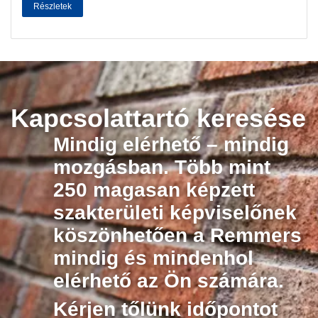
Részletek
Kapcsolattartó keresése
Mindig elérhető – mindig
mozgásban. Több mint
250 magasan képzett
szakterületi képviselőnek
köszönhetően a Remmers
mindig és mindenhol
elérhető az Ön számára.
Kérjen tőlünk időpontot