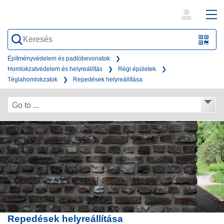
open
ope
search
mai
QR-
form
nav
Code
Építményvédelem és padlóbevonatok
Homlokzatvédelem és helyreállítás
Régi épületek
oder
Téglahomlokzatok
Repedések helyreállítása
Barc
scan
Go to ...
Repedések helyreállítása