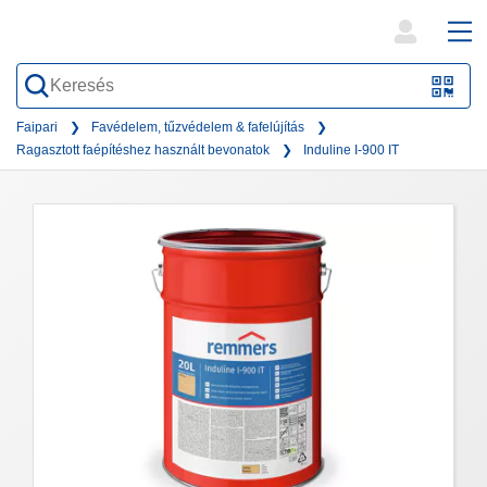
open
ope
search
mai
QR-
form
nav
Code
Faipari
Favédelem, tűzvédelem & fafelújítás
Ragasztott faépítéshez használt bevonatok
Induline I-900 IT
oder
Barc
scan