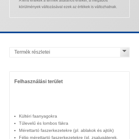
A fenti értékek a termék általános értékei, a megadott
körülmények változásával ezek az értékek is változhatnak.
Felhasználási terület
Kültéri faanyagokra
Tűlevelű és lombos fákra
Mérettartó faszerkezetekre (pl. ablakok és ajtók)
Félig mérettartó faszerkezetekre (pl. zsalugáterek,