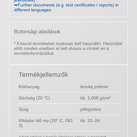
jelentések)
➥Further documents (e.g. test certificates / reports) in
different languages
Biztonsági utasítások
* A biocid termékeket óvatosan kell használni. Használat
előtt minden esetben el kell olvasni a címkét és a
termékinformációkat.
Termékjellemzők
Kötőanyag
lenolaj polimer
Sűrűség (20 °C)
kb. 1,008 g/cm³
Szag
jellegzetes
Kifolyási idő mp (20° C, ISO
kb. 22–24
3)