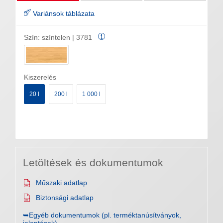
Variánsok táblázata
Szín:
színtelen | 3781
Kiszerelés
20 l
200 l
1 000 l
Letöltések és dokumentumok
Műszaki adatlap
Biztonsági adatlap
➥Egyéb dokumentumok (pl. terméktanúsítványok,