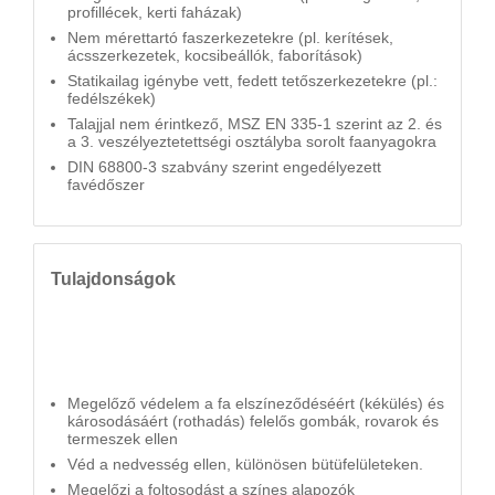
profillécek, kerti faházak)
Nem mérettartó faszerkezetekre (pl. kerítések,
ácsszerkezetek, kocsibeállók, faborítások)
Statikailag igénybe vett, fedett tetőszerkezetekre (pl.:
fedélszékek)
Talajjal nem érintkező, MSZ EN 335-1 szerint az 2. és
a 3. veszélyeztetettségi osztályba sorolt faanyagokra
DIN 68800-3 szabvány szerint engedélyezett
favédőszer
Tulajdonságok
Megelőző védelem a fa elszíneződéséért (kékülés) és
károsodásáért (rothadás) felelős gombák, rovarok és
termeszek ellen
Véd a nedvesség ellen, különösen bütüfelületeken.
Megelőzi a foltosodást a színes alapozók