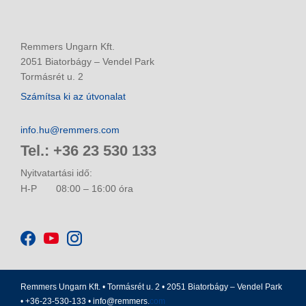
Remmers Ungarn Kft.
2051 Biatorbágy – Vendel Park
Tormásrét u. 2
Számítsa ki az útvonalat
info.hu@remmers.com
Tel.: +36 23 530 133
Nyitvatartási idő:
H-P
08:00 – 16:00 óra
Remmers Ungarn Kft. • Tormásrét u. 2 • 2051 Biatorbágy – Vendel Park
• +36-23-530-133 •
info@remmers.
com