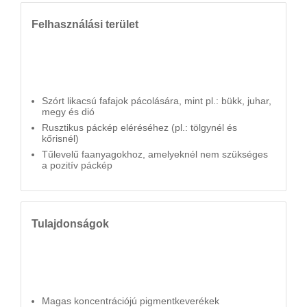
Felhasználási terület
Szórt likacsú fafajok pácolására, mint pl.: bükk, juhar,
megy és dió
Rusztikus páckép eléréséhez (pl.: tölgynél és
kőrisnél)
Tűlevelű faanyagokhoz, amelyeknél nem szükséges
a pozitív páckép
Tulajdonságok
Magas koncentrációjú pigmentkeverékek