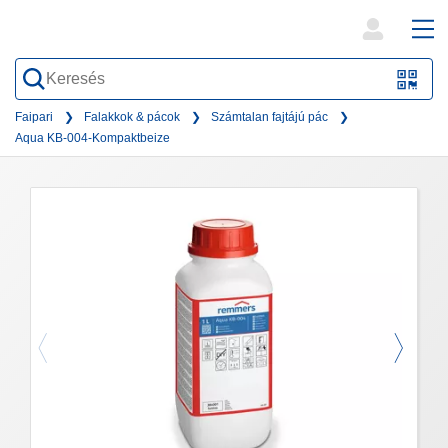
open
ope
search
mai
QR-
form
nav
Code
Faipari
Falakkok & pácok
Számtalan fajtájú pác
Aqua KB-004-Kompaktbeize
oder
Barc
scan