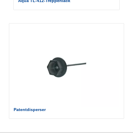
Aqua TL-412-Treppenlack
Patentdisperser