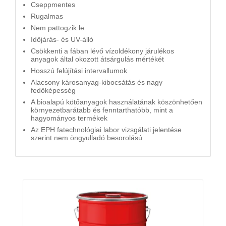
Cseppmentes
Rugalmas
Nem pattogzik le
Időjárás- és UV-álló
Csökkenti a fában lévő vízoldékony járulékos
anyagok által okozott átsárgulás mértékét
Hosszú felújítási intervallumok
Alacsony károsanyag-kibocsátás és nagy
fedőképesség
A bioalapú kötőanyagok használatának köszönhetően
környezetbarátabb és fenntarthatóbb, mint a
hagyományos termékek
Az EPH fatechnológiai labor vizsgálati jelentése
szerint nem öngyulladó besorolású