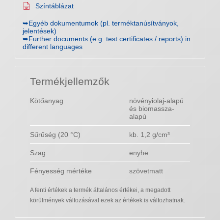
Színtáblázat
➥Egyéb dokumentumok (pl. terméktanúsítványok,
jelentések)
➥Further documents (e.g. test certificates / reports) in
different languages
Termékjellemzők
Kötőanyag
növényiolaj-alapú
és biomassza-
alapú
Sűrűség (20 °C)
kb. 1,2 g/cm³
Szag
enyhe
Fényesség mértéke
szövetmatt
A fenti értékek a termék általános értékei, a megadott
körülmények változásával ezek az értékek is változhatnak.