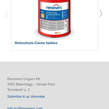
Holzschutz-Creme farblos
Remmers Ungarn Kft.
2051 Biatorbágy – Vendel Park
Tormásrét u. 2
Számítsa ki az útvonalat
info.hu@remmers.com