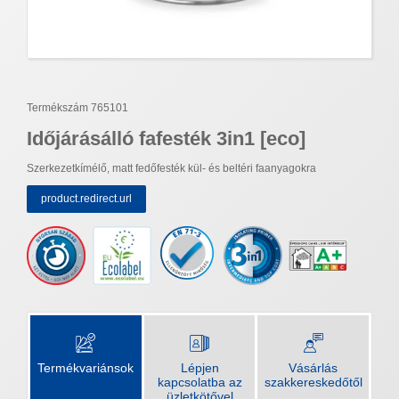
Termékszám 765101
Időjárásálló fafesték 3in1 [eco]
Szerkezetkímélő, matt fedőfesték kül- és beltéri faanyagokra
product.redirect.url
Termékvariánsok
Lépjen
Vásárlás
kapcsolatba az
szakkereskedőtől
üzletkötővel