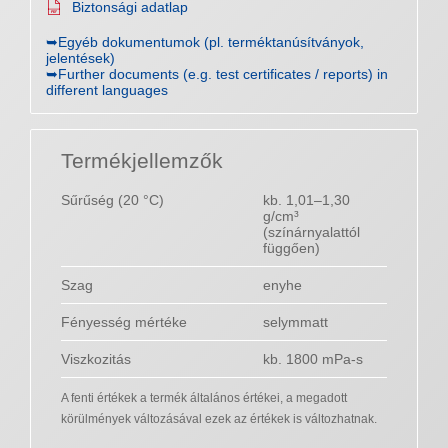
Biztonsági adatlap
➥Egyéb dokumentumok (pl. terméktanúsítványok,
jelentések)
➥Further documents (e.g. test certificates / reports) in
different languages
Termékjellemzők
Sűrűség (20 °C)
kb. 1,01–1,30
g/cm³
(színárnyalattól
függően)
Szag
enyhe
Fényesség mértéke
selymmatt
Viszkozitás
kb. 1800 mPa-s
A fenti értékek a termék általános értékei, a megadott
körülmények változásával ezek az értékek is változhatnak.