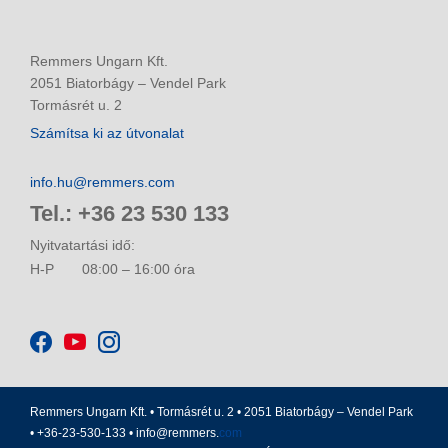
Remmers Ungarn Kft.
2051 Biatorbágy – Vendel Park
Tormásrét u. 2
Számítsa ki az útvonalat
info.hu@remmers.com
Tel.: +36 23 530 133
Nyitvatartási idő:
H-P
08:00 – 16:00 óra
Remmers Ungarn Kft. • Tormásrét u. 2 • 2051 Biatorbágy – Vendel Park
• +36-23-530-133 •
info@remmers.
com