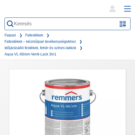
open
ope
search
mai
QR-
form
nav
Code
Faipari
Fafestékek
Fafestékek – kézműipari tevékenységekhez
oder
Időjárásálló festékek, fehér és színes lakkok
Barc
Aqua VL-66/sm-Venti-Lack 3in1
scan