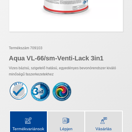
Termékszám 709103
Aqua VL-66/sm-Venti-Lack 3in1
Vizes bázisú, szigetelő hatású, egyedényes bevonórendszer kiváló
minőségű faszerkezetekhez
Termékvariánsok
Lépjen
Vásárlás