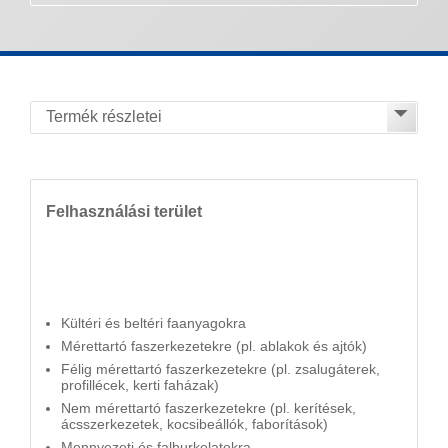
Felhasználási terület
Kültéri és beltéri faanyagokra
Mérettartó faszerkezetekre (pl. ablakok és ajtók)
Félig mérettartó faszerkezetekre (pl. zsalugáterek,
profillécek, kerti faházak)
Nem mérettartó faszerkezetekre (pl. kerítések,
ácsszerkezetek, kocsibeállók, faborítások)
Mennyezeti és falburkolatokra