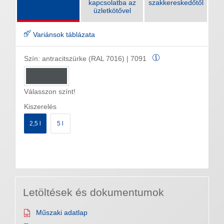
kapcsolatba az
szakkereskedőtől
üzletkötővel
Variánsok táblázata
Szín:
antracitszürke (RAL 7016) | 7091
Válasszon színt!
Kiszerelés
2,5 l
5 l
Letöltések és dokumentumok
Műszaki adatlap