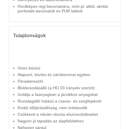
Hordképes régi bevonatokra, mint pl. alkid, akrilát,
porfesték-bevonatok és PUR lakkok
Tulajdonságok
Vizes bázisú
Alapozó, köztes és záróbevonat egyben
Páraáteresztő
Blokkosodásálló (a HO.03 irányelv szerint)
Izolálja a faanyagban a járulékos anyagokat
Rozsdagátló hatású a csavar- és szegfejeknél
Kiváló időjárásállóság, nem krétásodik
Csökkenti a nikotin okozta elszíneződéseket
Nagyon jó tapadás az alapfelülethez
Nehezen sárgul