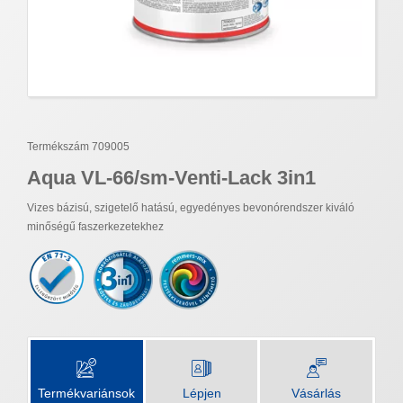
Termékszám 709005
Aqua VL-66/sm-Venti-Lack 3in1
Vizes bázisú, szigetelő hatású, egyedényes bevonórendszer kiváló
minőségű faszerkezetekhez
Termékvariánsok
Lépjen
Vásárlás