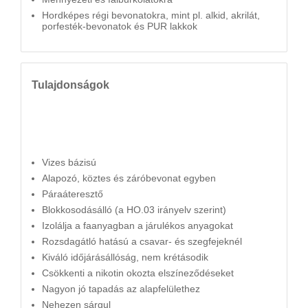
Hordképes régi bevonatokra, mint pl. alkid, akrilát,
porfesték-bevonatok és PUR lakkok
Tulajdonságok
Vizes bázisú
Alapozó, köztes és záróbevonat egyben
Páraáteresztő
Blokkosodásálló (a HO.03 irányelv szerint)
Izolálja a faanyagban a járulékos anyagokat
Rozsdagátló hatású a csavar- és szegfejeknél
Kiváló időjárásállóság, nem krétásodik
Csökkenti a nikotin okozta elszíneződéseket
Nagyon jó tapadás az alapfelülethez
Nehezen sárgul