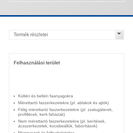
Felhasználási terület
Kültéri és beltéri faanyagokra
Mérettartó faszerkezetekre (pl. ablakok és ajtók)
Félig mérettartó faszerkezetekre (pl. zsalugáterek,
profillécek, kerti faházak)
Nem mérettartó faszerkezetekre (pl. kerítések,
ácsszerkezetek, kocsibeállók, faborítások)
Mennyezeti és falburkolatokra