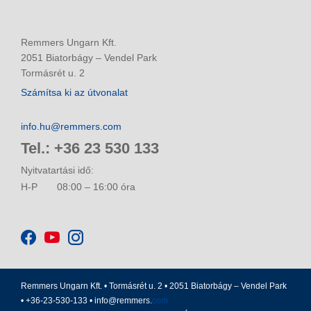
Remmers Ungarn Kft.
2051 Biatorbágy – Vendel Park
Tormásrét u. 2
Számítsa ki az útvonalat
info.hu@remmers.com
Tel.: +36 23 530 133
Nyitvatartási idő:
H-P
08:00 – 16:00 óra
Remmers Ungarn Kft. • Tormásrét u. 2 • 2051 Biatorbágy – Vendel Park
• +36-23-530-133 •
info@remmers.
com