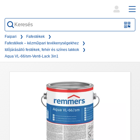
open
ope
search
mai
QR-
form
nav
Code
Faipari
Fafestékek
Fafestékek – kézműipari tevékenységekhez
oder
Időjárásálló festékek, fehér és színes lakkok
Barc
Aqua VL-66/sm-Venti-Lack 3in1
scan