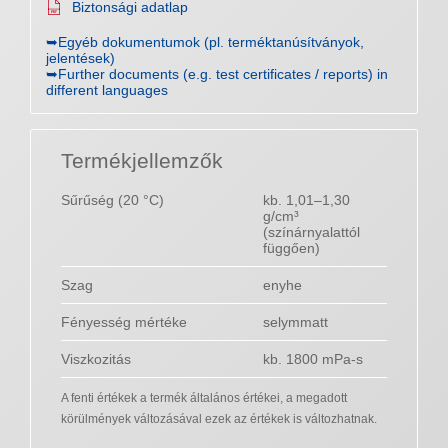
Biztonsági adatlap
➥Egyéb dokumentumok (pl. terméktanúsítványok,
jelentések)
➥Further documents (e.g. test certificates / reports) in
different languages
Termékjellemzők
Sűrűség (20 °C)
kb. 1,01–1,30
g/cm³
(színárnyalattól
függően)
Szag
enyhe
Fényesség mértéke
selymmatt
Viszkozitás
kb. 1800 mPa-s
A fenti értékek a termék általános értékei, a megadott
körülmények változásával ezek az értékek is változhatnak.