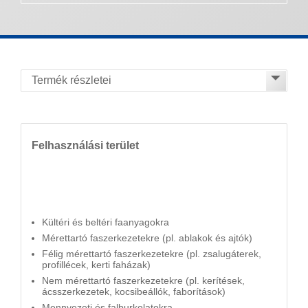
Felhasználási terület
Kültéri és beltéri faanyagokra
Mérettartó faszerkezetekre (pl. ablakok és ajtók)
Félig mérettartó faszerkezetekre (pl. zsalugáterek,
profillécek, kerti faházak)
Nem mérettartó faszerkezetekre (pl. kerítések,
ácsszerkezetek, kocsibeállók, faborítások)
Mennyezeti és falburkolatokra