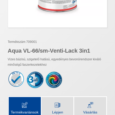
Termékszám 709001
Aqua VL-66/sm-Venti-Lack 3in1
Vizes bázisú, szigetelő hatású, egyedényes bevonórendszer kiváló
minőségű faszerkezetekhez
Termékvariánsok
Lépjen
Vásárlás