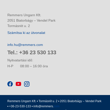
Remmers Ungarn Kft.
2051 Biatorbágy – Vendel Park
Tormásrét u. 2
Számítsa ki az útvonalat
info.hu@remmers.com
Tel.: +36 23 530 133
Nyitvatartási idő:
H-P
08:00 – 16:00 óra
Remmers Ungarn Kft. • Tormásrét u. 2 • 2051 Biatorbágy – Vendel Park
• +36-23-530-133 •
info@remmers.
com