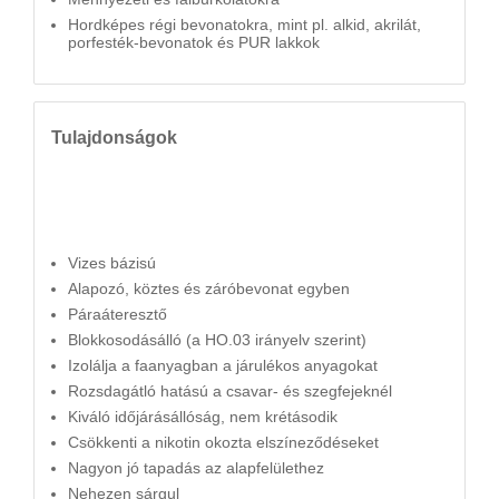
Hordképes régi bevonatokra, mint pl. alkid, akrilát,
porfesték-bevonatok és PUR lakkok
Tulajdonságok
Vizes bázisú
Alapozó, köztes és záróbevonat egyben
Páraáteresztő
Blokkosodásálló (a HO.03 irányelv szerint)
Izolálja a faanyagban a járulékos anyagokat
Rozsdagátló hatású a csavar- és szegfejeknél
Kiváló időjárásállóság, nem krétásodik
Csökkenti a nikotin okozta elszíneződéseket
Nagyon jó tapadás az alapfelülethez
Nehezen sárgul