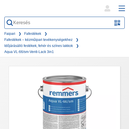
open
ope
search
mai
QR-
form
nav
Code
Faipari
Fafestékek
Fafestékek – kézműipari tevékenységekhez
oder
Időjárásálló festékek, fehér és színes lakkok
Barc
Aqua VL-66/sm-Venti-Lack 3in1
scan