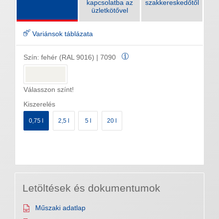
kapcsolatba az
szakkereskedőtől
üzletkötővel
Variánsok táblázata
Szín:
fehér (RAL 9016) | 7090
Válasszon színt!
Kiszerelés
0,75 l
2,5 l
5 l
20 l
Letöltések és dokumentumok
Műszaki adatlap