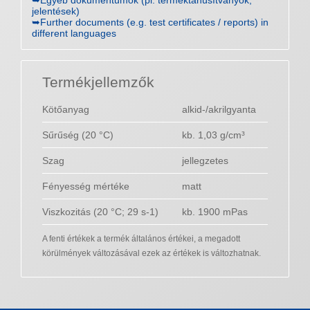
➥Egyéb dokumentumok (pl. terméktanúsítványok,
jelentések)
➥Further documents (e.g. test certificates / reports) in
different languages
Termékjellemzők
Kötőanyag
alkid-/akrilgyanta
Sűrűség (20 °C)
kb. 1,03 g/cm³
Szag
jellegzetes
Fényesség mértéke
matt
Viszkozitás (20 °C; 29 s-1)
kb. 1900 mPas
A fenti értékek a termék általános értékei, a megadott
körülmények változásával ezek az értékek is változhatnak.