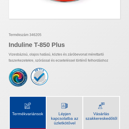
Termékszám 346205
Induline T-850 Plus
Vizesbázisú, olajos hatású, köztes és záróbevonat mérettartó
faszerkezetekre, szórással és ecseteléssel történő felhordáshoz
Termékvariánsok
Lépjen
Vásárlás
kapcsolatba az
szakkereskedőtől
üzletkötővel