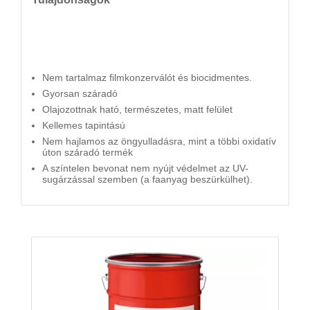
Nem tartalmaz filmkonzerválót és biocidmentes.
Gyorsan száradó
Olajozottnak ható, természetes, matt felület
Kellemes tapintású
Nem hajlamos az öngyulladásra, mint a többi oxidatív
úton száradó termék
A színtelen bevonat nem nyújt védelmet az UV-
sugárzással szemben (a faanyag beszürkülhet).