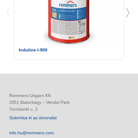
Induline I-900
Remmers Ungarn Kft.
2051 Biatorbágy – Vendel Park
Tormásrét u. 2
Számítsa ki az útvonalat
info.hu@remmers.com