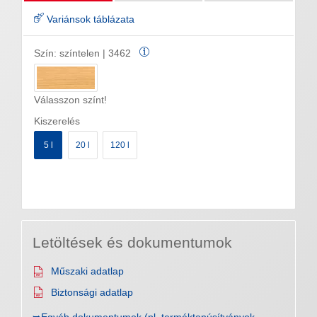
Variánsok táblázata
Szín:
színtelen | 3462
Válasszon színt!
Kiszerelés
5 l
20 l
120 l
Letöltések és dokumentumok
Műszaki adatlap
Biztonsági adatlap