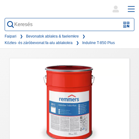
open
ope
search
mai
QR-
form
nav
Code
Faipari
Bevonatok ablakra & faelemkre
Köztes- és záróbevonat fa-alu ablakokra
Induline T-850 Plus
oder
Barc
scan