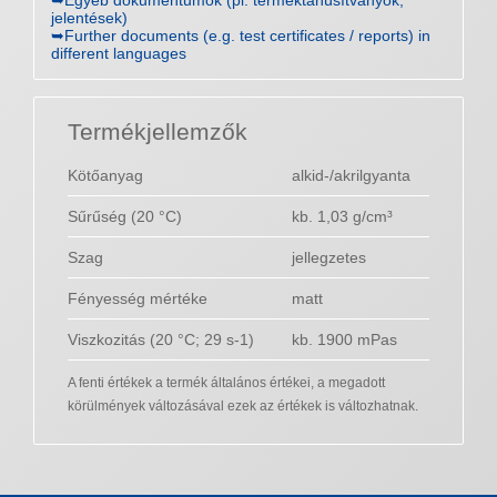
➥Egyéb dokumentumok (pl. terméktanúsítványok,
jelentések)
➥Further documents (e.g. test certificates / reports) in
different languages
Termékjellemzők
Kötőanyag
alkid-/akrilgyanta
Sűrűség (20 °C)
kb. 1,03 g/cm³
Szag
jellegzetes
Fényesség mértéke
matt
Viszkozitás (20 °C; 29 s-1)
kb. 1900 mPas
A fenti értékek a termék általános értékei, a megadott
körülmények változásával ezek az értékek is változhatnak.