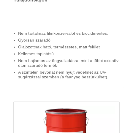
Nem tartalmaz filmkonzerválót és biocidmentes.
Gyorsan száradó
Olajozottnak ható, természetes, matt felület
Kellemes tapintású
Nem hajlamos az öngyulladásra, mint a többi oxidatív
úton száradó termék
A színtelen bevonat nem nyújt védelmet az UV-
sugárzással szemben (a faanyag beszürkülhet).