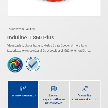
Termékszám 346120
Induline T-850 Plus
Vizesbázisú, olajos hatású, köztes és záróbevonat mérettartó
faszerkezetekre, szórással és ecseteléssel történő felhordáshoz
Termékvariánsok
Lépjen
Vásárlás
kapcsolatba az
szakkereskedőtől
üzletkötővel