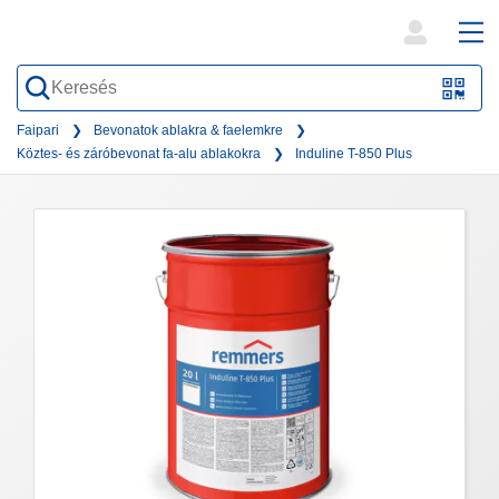
open
ope
search
mai
QR-
form
nav
Code
Faipari
Bevonatok ablakra & faelemkre
Köztes- és záróbevonat fa-alu ablakokra
Induline T-850 Plus
oder
Barc
scan