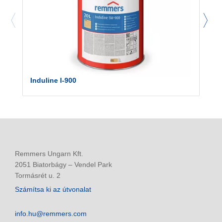
Induline I-900
Remmers Ungarn Kft.
2051 Biatorbágy – Vendel Park
Tormásrét u. 2
Számítsa ki az útvonalat
info.hu@remmers.com