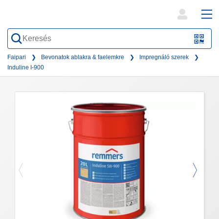
open
ope
search
mai
QR-
form
nav
Code
Faipari
Bevonatok ablakra & faelemkre
Impregnáló szerek
Induline I-900
oder
Barc
scan