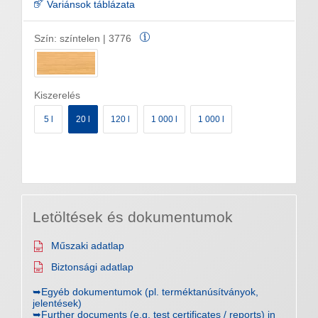
Variánsok táblázata
Szín:
színtelen | 3776
Kiszerelés
5 l
20 l
120 l
1 000 l
1 000 l
Letöltések és dokumentumok
Műszaki adatlap
Biztonsági adatlap
➥Egyéb dokumentumok (pl. terméktanúsítványok,
jelentések)
➥Further documents (e.g. test certificates / reports) in