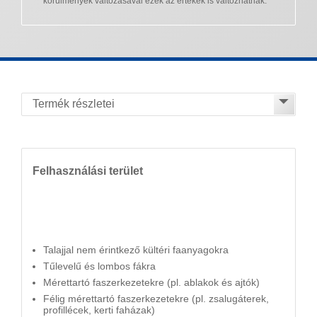
körülmények változásával ezek az értékek is változhatnak.
Felhasználási terület
Talajjal nem érintkező kültéri faanyagokra
Tűlevelű és lombos fákra
Mérettartó faszerkezetekre (pl. ablakok és ajtók)
Félig mérettartó faszerkezetekre (pl. zsalugáterek,
profillécek, kerti faházak)