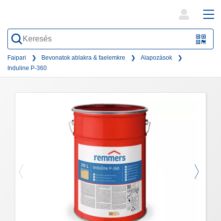
open
ope
search
mai
QR-
form
nav
Code
Faipari
Bevonatok ablakra & faelemkre
Alapozások
Induline P-360
oder
Barc
scan