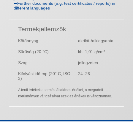
➥Further documents (e.g. test certificates / reports) in
different languages
Termékjellemzők
Kötőanyag
akrilát-/alkidgyanta
Sűrűség (20 °C)
kb. 1,01 g/cm³
Szag
jellegzetes
Kifolyási idő mp (20° C, ISO
24–26
3)
A fenti értékek a termék általános értékei, a megadott
körülmények változásával ezek az értékek is változhatnak.