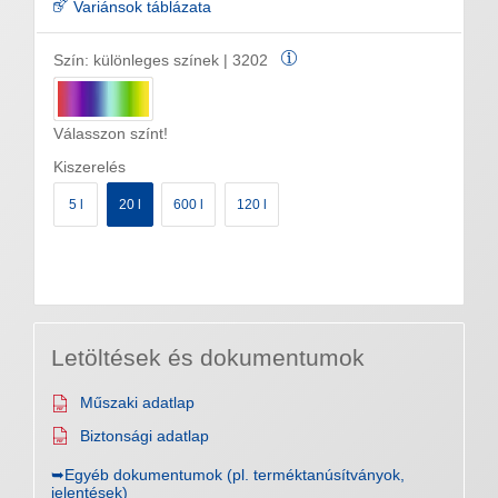
Variánsok táblázata
Szín:
különleges színek | 3202
Válasszon színt!
Kiszerelés
5 l
20 l
600 l
120 l
Letöltések és dokumentumok
Műszaki adatlap
Biztonsági adatlap
➥Egyéb dokumentumok (pl. terméktanúsítványok,
jelentések)