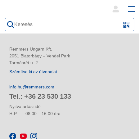
open
ope
search
mai
QR-
form
nav
Code
oder
Remmers Ungarn Kft.
Barc
2051 Biatorbágy – Vendel Park
Tormásrét u. 2
scan
Számítsa ki az útvonalat
info.hu@remmers.com
Tel.: +36 23 530 133
Nyitvatartási idő:
H-P
08:00 – 16:00 óra