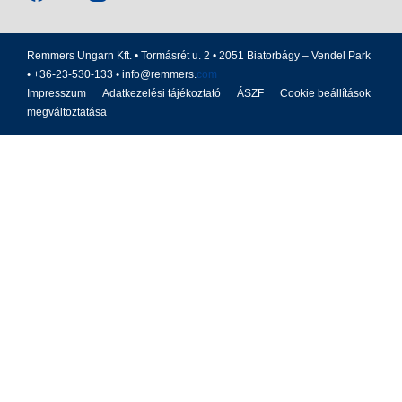
Remmers Ungarn Kft. • Tormásrét u. 2 • 2051 Biatorbágy – Vendel Park
• +36-23-530-133 •
info@remmers.
com
Impresszum
Adatkezelési tájékoztató
ÁSZF
Cookie beállítások
megváltoztatása