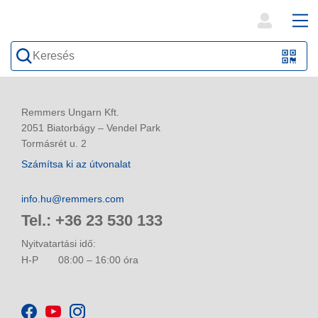
open
ope
search
mai
QR-
form
nav
Code
oder
Remmers Ungarn Kft.
Barc
2051 Biatorbágy – Vendel Park
Tormásrét u. 2
scan
Számítsa ki az útvonalat
info.hu@remmers.com
Tel.: +36 23 530 133
Nyitvatartási idő:
H-P
08:00 – 16:00 óra