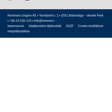
Remmers Ungarn Kft. • Tormásrét u. 2 • 2051 Biatorbágy – Vendel Park
• +36-23-530-133 •
info@remmers.
com
Impresszum
Adatkezelési tájékoztató
ÁSZF
Cookie beállítások
megváltoztatása