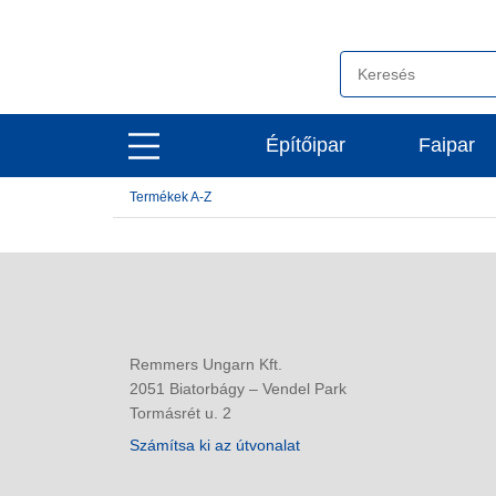
open
Építőipar
Faipar
open
main
main
navigation
Termékek A-Z
navigation
Remmers Ungarn Kft.
2051 Biatorbágy – Vendel Park
Tormásrét u. 2
Számítsa ki az útvonalat