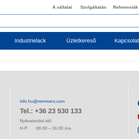
A vállalat
Szolgáltatás
Referenciák
Industrielack
Üzletkereső
Kapcsolat
info.hu@remmers.com
Tel.: +36 23 530 133
Nyitvatartási idő:
H-P
08:00 – 16:00 óra