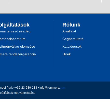
olgáltatások
Rólunk
mai tervező részleg
A vállalat
etenciacentrum
Cégbemutató
pítményállag elemzése
Katalógusok
ers rendszergarancia
Hírek
endel Park • +36-23-530-133 •
info@remmers.
com
eállítások megváltoztatása