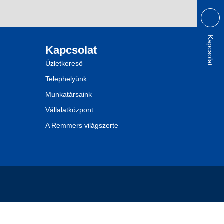
Kapcsolat
Kapcsolat
Üzletkereső
Telephelyünk
Munkatársaink
Vállalatközpont
A Remmers világszerte