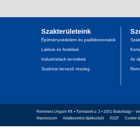
Szakterületeink
Sz
Építményvédelem és padlóbevonatok
Szak
Lakkok és festékek
Komp
Industrielack termékek
Az é
Szakmai tervező részleg
Remm
Remmers Ungarn Kft. • Tormásrét u. 2 • 2051 Biatorbágy – V
Impresszum
Adatkezelési tájékoztató
ÁSZF
Cookie b