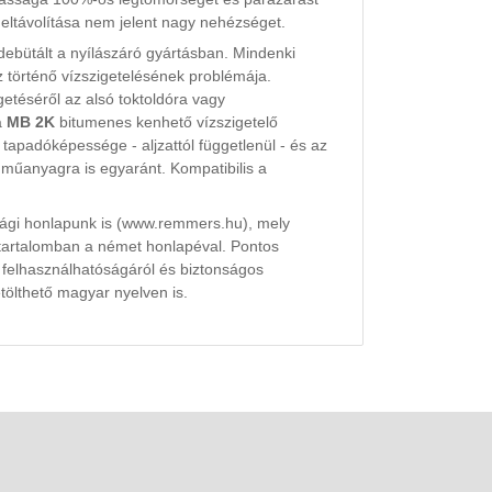
 eltávolítása nem jelent nagy nehézséget.
 debütált a nyílászáró gyártásban. Mindenki
z történő vízszigetelésének problémája.
téséről az alsó toktoldóra vagy
a
MB 2K
bitumenes kenhető vízszigetelő
tapadóképessége - aljzattól függetlenül - és az
 műanyagra is egyaránt. Kompatibilis a
zági honlapunk is (www.remmers.hu), mely
tartalomban a német honlapéval. Pontos
k felhasználhatóságáról és biztonságos
tölthető magyar nyelven is.