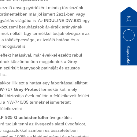
etkezelő anyag gyártóként mindig törekszünk
szortimentekben már jól ismert 2az1-ben vagy
yártás világába is. Az
INDULINE DW-631
egy
 közüzemi beruházások ár-érték arányának
ok nélkül. Egy termékkel tudjuk elvégezni az
 a töltőképessége, az izoláló hatása és a
nológiával is.
Kapcsolat
effekt hatásával, már évekkel ezelőtt rabul
tésének köszönhetően megjelentek a Grey-
on szürkült faanyagok patináját és ezüstös
 is.
or illik ezt a hatást egy faborítással ellátott
W-717 Grey-Protect
termékünket, mely
 biztosítja évek múltán a felületkezelt felület
al a NW-740/05 terméknél ismertetett
lületkezelni.
-925-Glasleistenfüller
üvegezőléc
 tudjuk tenni az üvegezés alatti üvegfalcot,
ő ragasztókkal színben és összetételben
lmassága 100%-os légtömörséget és párazárást