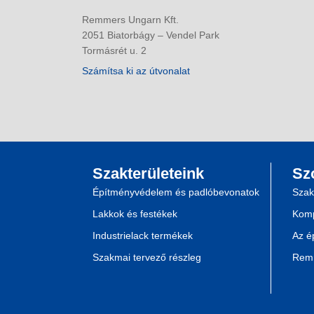
Remmers Ungarn Kft.
2051 Biatorbágy – Vendel Park
Tormásrét u. 2
Számítsa ki az útvonalat
Szakterületeink
Sz
Építményvédelem és padlóbevonatok
Szak
Lakkok és festékek
Komp
Industrielack termékek
Az é
Szakmai tervező részleg
Remm