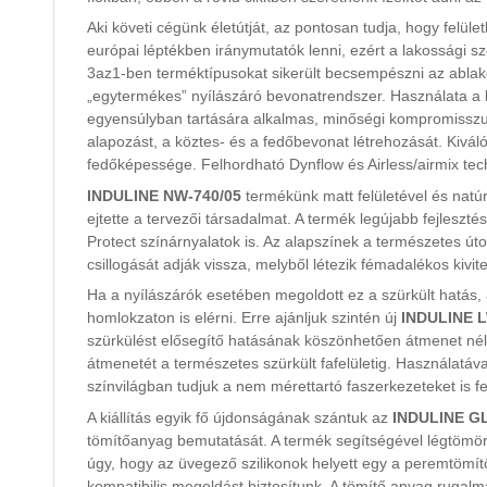
Aki követi cégünk életútját, az pontosan tudja, hogy felül
európai léptékben iránymutatók lenni, ezért a lakossági 
3az1-ben terméktípusokat sikerült becsempészni az ablakg
„egytermékes” nyílászáró bevonatrendszer. Használata a
egyensúlyban tartására alkalmas, minőségi kompromisszum
alapozást, a köztes- és a fedőbevonat létrehozását. Kiváló
fedőképessége. Felhordható Dynflow és Airless/airmix tech
INDULINE NW-740/05
termékünk matt felületével és natúr
ejtette a tervezői társadalmat. A termék legújabb fejlesz
Protect színárnyalatok is. Az alapszínek a természetes út
csillogását adják vissza, melyből létezik fémadalékos kivitel
Ha a nyílászárók esetében megoldott ez a szürkült hatás, akk
homlokzaton is elérni. Erre ajánljuk szintén új
INDULINE L
szürkülést elősegítő hatásának köszönhetően átmenet nélkül
átmenetét a természetes szürkült fafelületig. Használatáv
színvilágban tudjuk a nem mérettartó faszerkezeteket is fe
A kiállítás egyik fő újdonságának szántuk az
INDULINE GLF
tömítőanyag bemutatását. A termék segítségével légtömörré
úgy, hogy az üvegező szilikonok helyett egy a peremtömít
kompatibilis megoldást biztosítunk. A tömítő anyag ruga