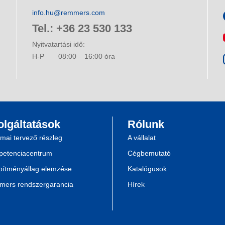
info.hu@remmers.com
Tel.: +36 23 530 133
Nyitvatartási idő:
H-P
08:00 – 16:00 óra
olgáltatások
Rólunk
mai tervező részleg
A vállalat
etenciacentrum
Cégbemutató
pítményállag elemzése
Katalógusok
ers rendszergarancia
Hírek