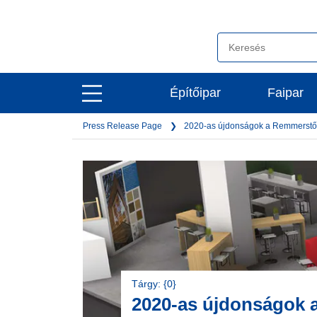
open
Építőipar
Faipar
open
main
main
navigation
Press Release Page
2020-as újdonságok a Remmerstő
navigation
Tárgy: {0}
2020-as újdonságok 