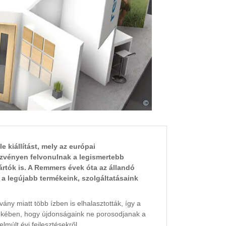
©
 kiállítást, mely az európai
ezvényen felvonulnak a legismertebb
ártók is. A Remmers évek óta az állandó
k a legújabb termékeink, szolgáltatásaink
ány miatt több ízben is elhalasztották, így a
dekében, hogy újdonságaink ne porosodjanak a
lmúlt évi fejlesztésekről.