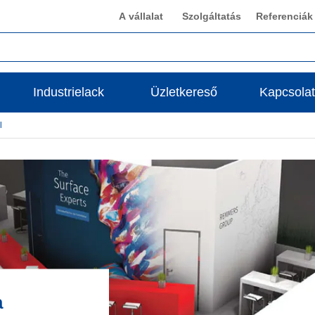
A vállalat
Szolgáltatás
Referenciák
Industrielack
Üzletkereső
Kapcsolat
l
a