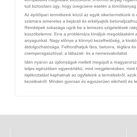
tud biztosítani úgy, hogy üvegcsere esetén a tömítőanyag
Az építőipari termékeink közül az egyik sikertermékünk is
számára ismeretes a bejárati és erkélyajtók betonaljzatho
Rémképek sokasága ugrik be a lemezes szigetelések ráége
küszöbelemre. Erre a problémára kínáljuk megoldásként 
anyagunkat. Nagy előnye a könnyű kezelhetőség, a kiváló 
átdolgozhatósága. Felhordhatjuk fára, betonra, téglára és
csemperagasztóval, a lábazati- és a nemesvakolattal.
Idén nyáron az újdonságok mellett megújult a magyarors
teljes egészében egyenértékű, mint megjelenésben, mint 
tájékoztatást kaphatnak az ügyfeleink a termékekről, azo
kezeléséről. Minden gyorsan és egyszerűen elérhető és le