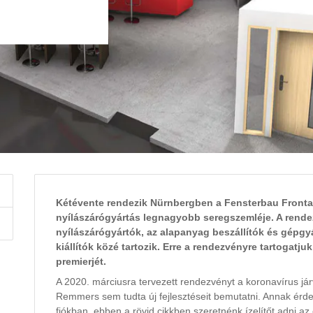
Kétévente rendezik Nürnbergben a Fensterbau Frontale
nyílászárógyártás legnagyobb seregszemléje. A rend
nyílászárógyártók, az alapanyag beszállítók és gépgy
kiállítók közé tartozik. Erre a rendezvényre tartogatju
premierjét.
A 2020. márciusra tervezett rendezvényt a koronavírus járv
Remmers sem tudta új fejlesztéseit bemutatni. Annak ér
fiókban, ebben a rövid cikkben szeretnénk ízelítőt adni az e