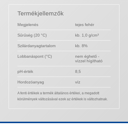
Termékjellemzők
Megjelenés
tejes fehér
Sűrűség (20 °C)
kb. 1,0 g/cm³
Szilárdanyagtartalom
kb. 8%
Lobbanáspont (°C)
nem éghető -
vízzel hígítható
pH-érték
8,5
Hordozóanyag
víz
A fenti értékek a termék általános értékei, a megadott
körülmények változásával ezek az értékek is változhatnak.