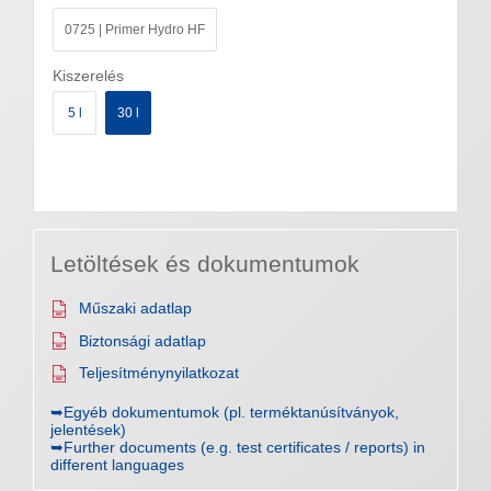
0725 | Primer Hydro HF
Kiszerelés
5 l
30 l
Letöltések és dokumentumok
Műszaki adatlap
Biztonsági adatlap
Teljesítménynyilatkozat
➥Egyéb dokumentumok (pl. terméktanúsítványok,
jelentések)
➥Further documents (e.g. test certificates / reports) in
different languages