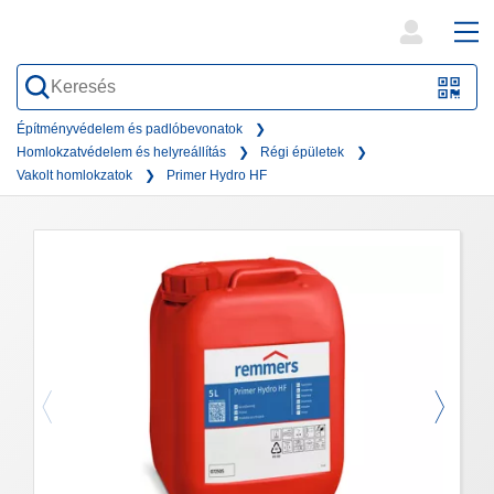
open
ope
search
mai
QR-
form
nav
Code
Építményvédelem és padlóbevonatok
Homlokzatvédelem és helyreállítás
Régi épületek
oder
Vakolt homlokzatok
Primer Hydro HF
Barc
scan