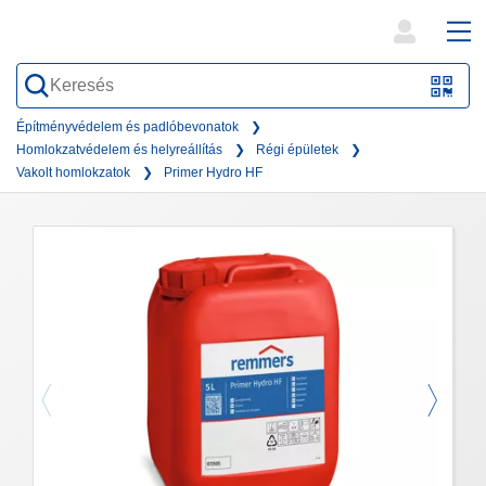
open
ope
search
mai
QR-
form
nav
Code
Építményvédelem és padlóbevonatok
Homlokzatvédelem és helyreállítás
Régi épületek
oder
Vakolt homlokzatok
Primer Hydro HF
Barc
scan