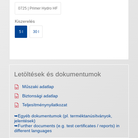
0725 | Primer Hydro HF
Kiszerelés
5 l
30 l
Letöltések és dokumentumok
Műszaki adatlap
Biztonsági adatlap
Teljesítménynyilatkozat
➥Egyéb dokumentumok (pl. terméktanúsítványok,
jelentések)
➥Further documents (e.g. test certificates / reports) in
different languages