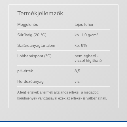
Termékjellemzők
Megjelenés
tejes fehér
Sűrűség (20 °C)
kb. 1,0 g/cm³
Szilárdanyagtartalom
kb. 8%
Lobbanáspont (°C)
nem éghető -
vízzel hígítható
pH-érték
8,5
Hordozóanyag
víz
A fenti értékek a termék általános értékei, a megadott
körülmények változásával ezek az értékek is változhatnak.