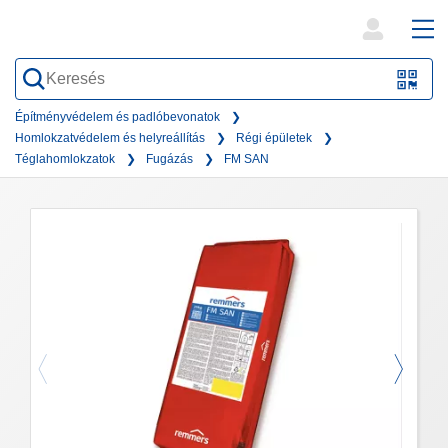
open
ope
search
mai
QR-
form
nav
Code
Építményvédelem és padlóbevonatok
Homlokzatvédelem és helyreállítás
Régi épületek
oder
Téglahomlokzatok
Fugázás
FM SAN
Barc
scan