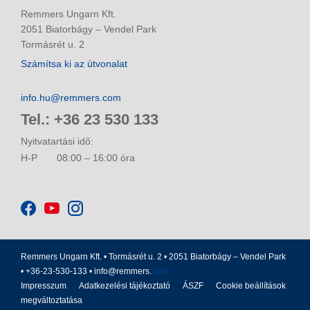
Remmers Ungarn Kft.
2051 Biatorbágy – Vendel Park
Tormásrét u. 2
Számítsa ki az útvonalat
info.hu@remmers.com
Tel.: +36 23 530 133
Nyitvatartási idő:
H-P
08:00 – 16:00 óra
Remmers Ungarn Kft. • Tormásrét u. 2 • 2051 Biatorbágy – Vendel Park
• +36-23-530-133 •
info@remmers.
com
Impresszum
Adatkezelési tájékoztató
ÁSZF
Cookie beállítások
megváltoztatása