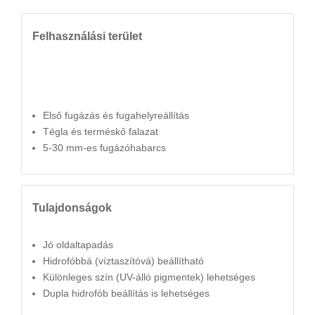
Felhasználási terület
Első fugázás és fugahelyreállítás
Tégla és terméskő falazat
5-30 mm-es fugázóhabarcs
Tulajdonságok
Jó oldaltapadás
Hidrofóbbá (víztaszítóvá) beállítható
Különleges szín (UV-álló pigmentek) lehetséges
Dupla hidrofób beállítás is lehetséges