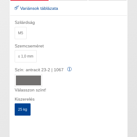
Variánsok táblázata
Szilárdság
M5
Szemcseméret
≤ 1,0 mm
Szín:
antracit 23-2 | 1067
Válasszon színt!
Kiszerelés
25 kg