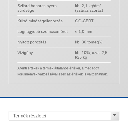
Szilárd habarcs nyers
kb. 2,1 kg/dm³
sűrűsége
(száraz szórás)
Külső minőségellenörzés
GG-CERT
Legnagyobb szemcseméret
≤ 1,0 mm
Nyitott porozitás
kb. 30 tömeg%
Vízigény
kb. 10%, azaz 2,5
l/25 kg
A fenti értékek a termék általános értékei, a megadott
körülmények változásával ezek az értékek is változhatnak.