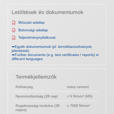
Letöltések és dokumentumok
Műszaki adatlap
Biztonsági adatlap
Teljesítménynyilatkozat
➥Egyéb dokumentumok (pl. terméktanúsítványok,
jelentések)
➥Further documents (e.g. test certificates / reports) in
different languages
Termékjellemzők
Kötőanyag
mész-cement
Nyomószilárdság (28 nap)
> 5 N/mm² (M5)
Rugalmassági modulus (28
≥ 7000 N/mm²
napos)