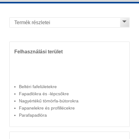
Felhasználási terület
Beltéri fafelületekre
Fapadlókra és -lépcsőkre
Nagyértékű tömörfa-bútorokra
Fapanelekre és profillécekre
Parafapadlóra