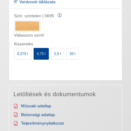
Variánsok táblázata
Szín:
színtelen | 0695
Válasszon színt!
Kiszerelés
0,375 l
0,75 l
2,5 l
20 l
Letöltések és dokumentumok
Műszaki adatlap
Biztonsági adatlap
Teljesítménynyilatkozat