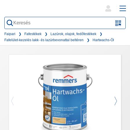
open
ope
search
mai
QR-
form
nav
Code
Faipari
Fafestékek
Lazúrok, olajok, fedőfestékek
Fafelület-kezelés lakk- és lazúrbevonattal beltéren
Hartwachs-Öl
oder
Barc
scan