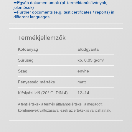
➥Egyéb dokumentumok (pl. terméktanúsítványok,
jelentések)
➥Further documents (e.g. test certificates / reports) in
different languages
Termékjellemzők
Kötőanyag
alkidgyanta
Sűrűség
kb. 0,85 g/cm³
Szag
enyhe
Fényesség mértéke
matt
Kifolyási idő (20° C, DIN 4)
12–14
A fenti értékek a termék általános értékei, a megadott
körülmények változásával ezek az értékek is változhatnak.