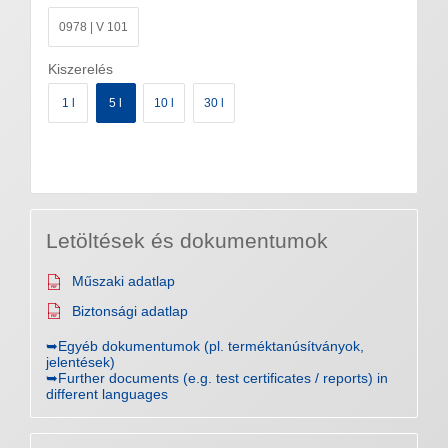
0978 | V 101
Kiszerelés
1 l
5 l
10 l
30 l
Letöltések és dokumentumok
Műszaki adatlap
Biztonsági adatlap
➥Egyéb dokumentumok (pl. terméktanúsítványok,
jelentések)
➥Further documents (e.g. test certificates / reports) in
different languages