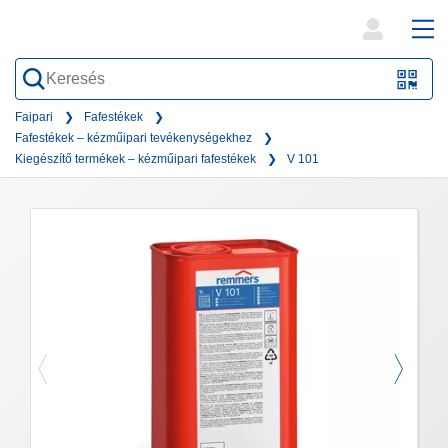
open
ope
search
mai
QR-
form
nav
Code
Faipari
Fafestékek
Fafestékek – kézműipari tevékenységekhez
oder
Kiegészítő termékek – kézműipari fafestékek
V 101
Barc
scan