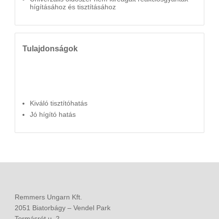
hígításához és tisztításához
Tulajdonságok
Kiváló tisztítóhatás
Jó hígító hatás
Remmers Ungarn Kft.
2051 Biatorbágy – Vendel Park
Tormásrét u. 2