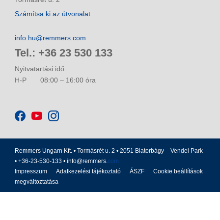
Számítsa ki az útvonalat
info.hu@remmers.com
Tel.: +36 23 530 133
Nyitvatartási idő:
H-P
08:00 – 16:00 óra
Remmers Ungarn Kft. • Tormásrét u. 2 • 2051 Biatorbágy – Vendel Park
• +36-23-530-133 •
info@remmers.
com
Impresszum
Adatkezelési tájékoztató
ÁSZF
Cookie beállítások
megváltoztatása