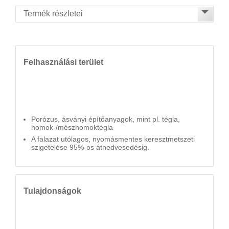
Felhasználási terület
Porózus, ásványi építőanyagok, mint pl. tégla,
homok-/mészhomoktégla
A falazat utólagos, nyomásmentes keresztmetszeti
szigetelése 95%-os átnedvesedésig.
Tulajdonságok