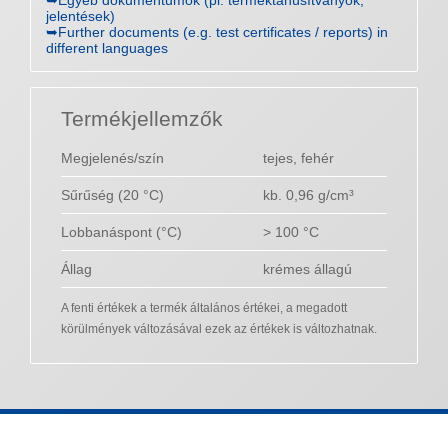
➥Egyéb dokumentumok (pl. terméktanúsítványok,
jelentések)
➥Further documents (e.g. test certificates / reports) in
different languages
Termékjellemzők
Megjelenés/szín
tejes, fehér
Sűrűség (20 °C)
kb. 0,96 g/cm³
Lobbanáspont (°C)
> 100 °C
Állag
krémes állagú
A fenti értékek a termék általános értékei, a megadott
körülmények változásával ezek az értékek is változhatnak.