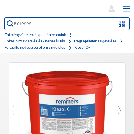
open
ope
search
mai
QR-
form
nav
Code
Építményvédelem és padlóbevonatok
Építési vizszigetelés és - helyreállítás
Régi épületek szigetelése
oder
Felszálló nedvesség elleni szigetelés
Kiesol C+
Barc
scan