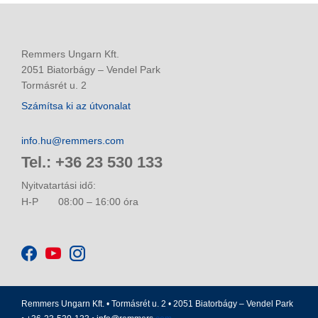
Remmers Ungarn Kft.
2051 Biatorbágy – Vendel Park
Tormásrét u. 2
Számítsa ki az útvonalat
info.hu@remmers.com
Tel.: +36 23 530 133
Nyitvatartási idő:
H-P
08:00 – 16:00 óra
Remmers Ungarn Kft. • Tormásrét u. 2 • 2051 Biatorbágy – Vendel Park