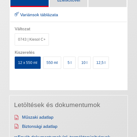
üzletkötővel
Variánsok táblázata
Változat
0743 | Kiesol C+
Kiszerelés
12 x 550 ml
550 ml
5 l
10 l
12,5 l
Letöltések és dokumentumok
Műszaki adatlap
Biztonsági adatlap