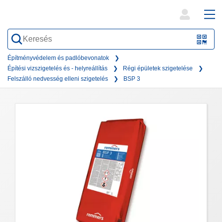
open
ope
search
mai
QR-
form
nav
Code
Építményvédelem és padlóbevonatok
Építési vizszigetelés és - helyreállítás
Régi épületek szigetelése
oder
Felszálló nedvesség elleni szigetelés
BSP 3
Barc
scan