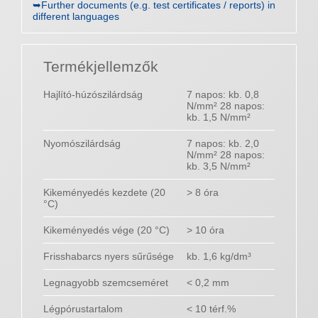
➥Further documents (e.g. test certificates / reports) in
different languages
Termékjellemzők
Hajlító-húzószilárdság
7 napos: kb. 0,8
N/mm² 28 napos:
kb. 1,5 N/mm²
Nyomószilárdság
7 napos: kb. 2,0
N/mm² 28 napos:
kb. 3,5 N/mm²
Kikeményedés kezdete (20
> 8 óra
°C)
Kikeményedés vége (20 °C)
> 10 óra
Frisshabarcs nyers sűrűsége
kb. 1,6 kg/dm³
Legnagyobb szemcseméret
< 0,2 mm
Légpórustartalom
< 10 térf.%