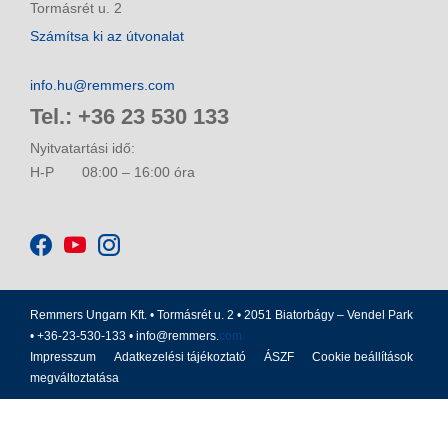
Tormásrét u. 2
Számítsa ki az útvonalat
info.hu@remmers.com
Tel.: +36 23 530 133
Nyitvatartási idő:
H-P
08:00 – 16:00 óra
Remmers Ungarn Kft. • Tormásrét u. 2 • 2051 Biatorbágy – Vendel Park
• +36-23-530-133 •
info@remmers.
com
Impresszum
Adatkezelési tájékoztató
ÁSZF
Cookie beállítások
megváltoztatása