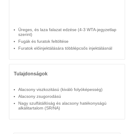
Üreges, és laza falazat edzése (4-3 WTA-jegyzetlap
szerint)
Fugák és furatok feltöltése
Furatok előinjektálására többlépcsős injektálásnál
Tulajdonságok
Alacsony viszkozitású (kiváló folyóképesség)
Alacsony zsugorodású
Nagy szulfátállóság és alacsony hatékonyságú
alkálitartalom (SR/NA)