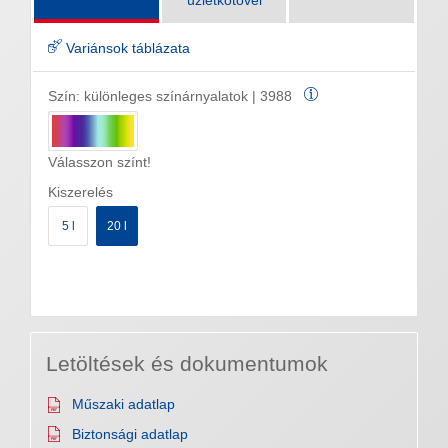
üzletkötővel
Variánsok táblázata
Szín:
különleges színárnyalatok | 3988
Válasszon színt!
Kiszerelés
5 l
20 l
Letöltések és dokumentumok
Műszaki adatlap
Biztonsági adatlap