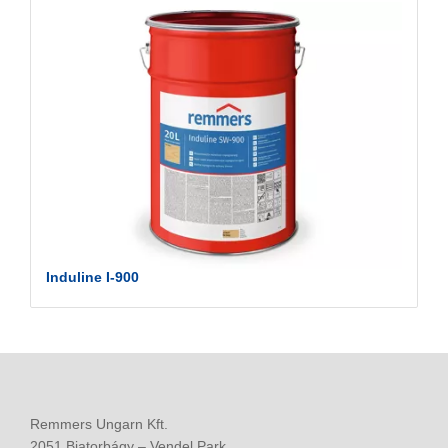
Induline I-900
Remmers Ungarn Kft.
2051 Biatorbágy – Vendel Park