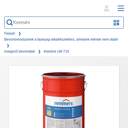
open
ope
search
mai
QR-
form
nav
Code
Faipari
Bevonórendszerek a faanyag-alkatrészekhez, amelyek mérete nem stabil
oder
Barc
üvegező bevonatok
Induline LW-710
scan