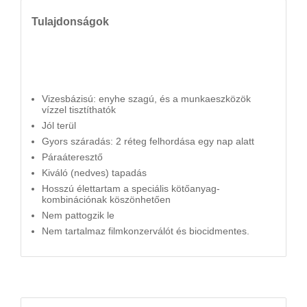
Tulajdonságok
Vizesbázisú: enyhe szagú, és a munkaeszközök
vízzel tisztíthatók
Jól terül
Gyors száradás: 2 réteg felhordása egy nap alatt
Páraáteresztő
Kiváló (nedves) tapadás
Hosszú élettartam a speciális kötőanyag-
kombinációnak köszönhetően
Nem pattogzik le
Nem tartalmaz filmkonzerválót és biocidmentes.