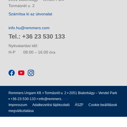
Tormásrét u. 2
Számítsa ki az útvonalat
info.hu@remmers.com
Tel.: +36 23 530 133
Nyitvatartási idő:
H-P
08:00 – 16:00 óra
Remmers Ungarn Kft. • Tormásrét u. 2 • 2051 Biatorbágy – Vendel Park
• +36-23-530-133 •
info@remmers.
com
Impresszum
Adatkezelési tájékoztató
ÁSZF
Cookie beállítások
megváltoztatása