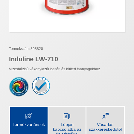
Termékszám 398820
Induline LW-710
Vizesbázisú vékonylazúr beltéri és kültéri faanyagokhoz
Termékvariánsok
Lépjen
Vásárlás
kapcsolatba az
szakkereskedőtől