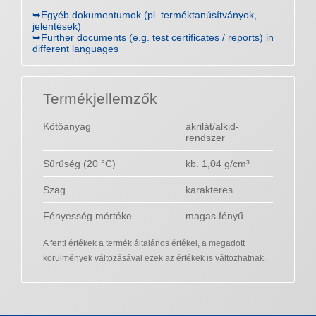
➥Egyéb dokumentumok (pl. terméktanúsítványok,
jelentések)
➥Further documents (e.g. test certificates / reports) in
different languages
Termékjellemzők
Kötőanyag
akrilát/alkid-
rendszer
Sűrűség (20 °C)
kb. 1,04 g/cm³
Szag
karakteres
Fényesség mértéke
magas fényű
A fenti értékek a termék általános értékei, a megadott
körülmények változásával ezek az értékek is változhatnak.