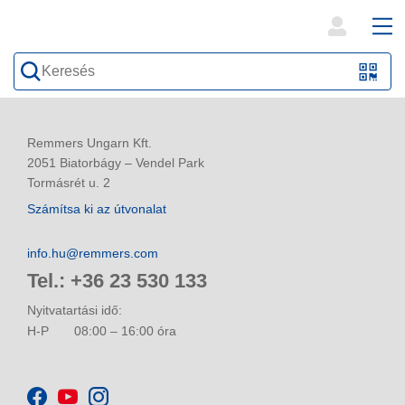
open
ope
search
mai
QR-
form
nav
Code
oder
Remmers Ungarn Kft.
Barc
2051 Biatorbágy – Vendel Park
Tormásrét u. 2
scan
Számítsa ki az útvonalat
info.hu@remmers.com
Tel.: +36 23 530 133
Nyitvatartási idő:
H-P
08:00 – 16:00 óra