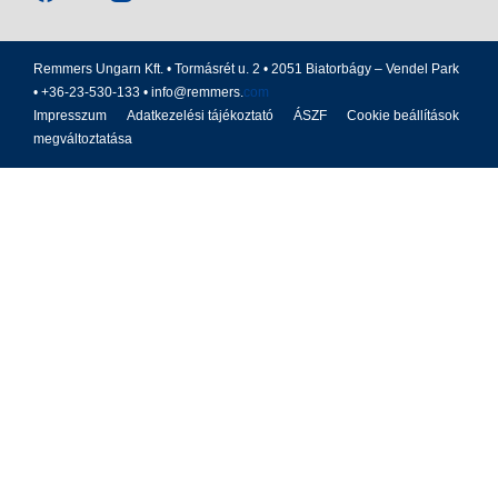
Remmers Ungarn Kft. • Tormásrét u. 2 • 2051 Biatorbágy – Vendel Park
• +36-23-530-133 •
info@remmers.
com
Impresszum
Adatkezelési tájékoztató
ÁSZF
Cookie beállítások
megváltoztatása