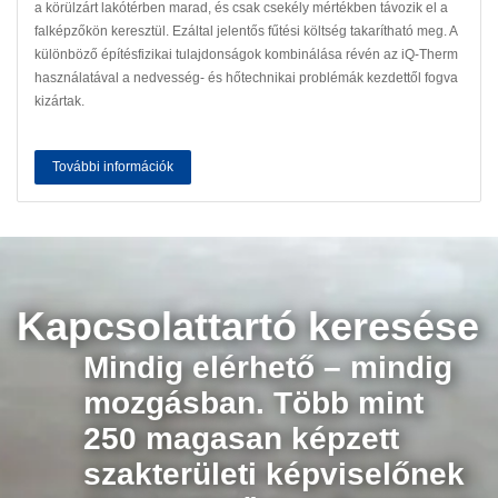
a körülzárt lakótérben marad, és csak csekély mértékben távozik el a
falképzőkön keresztül. Ezáltal jelentős fűtési költség takarítható meg. A
különböző építésfizikai tulajdonságok kombinálása révén az iQ-Therm
használatával a nedvesség- és hőtechnikai problémák kezdettől fogva
kizártak.
További információk
Kapcsolattartó keresése
Mindig elérhető – mindig
mozgásban. Több mint
250 magasan képzett
szakterületi képviselőnek