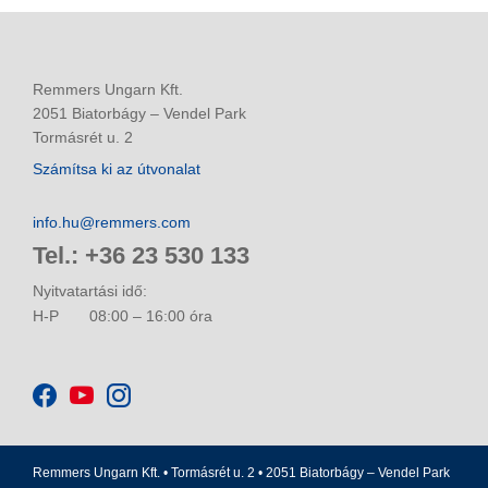
Remmers Ungarn Kft.
2051 Biatorbágy – Vendel Park
Tormásrét u. 2
Számítsa ki az útvonalat
info.hu@remmers.com
Tel.: +36 23 530 133
Nyitvatartási idő:
H-P
08:00 – 16:00 óra
Remmers Ungarn Kft. • Tormásrét u. 2 • 2051 Biatorbágy – Vendel Park