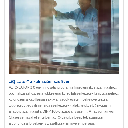
„iQ-Lator” alkalmazási szoftver
Az iQ-LATOR 2.0 egy innovatív program a higrotermikus számításhoz,
optimalizáláshoz, és a többrétegű külső falszerkezetek kimutatásaihoz,
különösen a kapillárisan aktív anyagok esetén. Lehetővé teszi a
többrétegű, egy dimenziós szerkezetek (falak, tetők, stb.) nyugalmi
állapotú számítását a DIN 4108-3 szabvány szerint. A hagyományos
Glaser sémával ellentétben az iQ-Latorba beépített számítási
algoritmus a folyékony víz szállítását is figyelembe veszi.